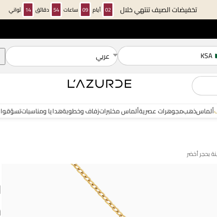
تخفيضات الصيف تنتهي خلال
02
أيام
09
ساعات
54
دقائق
14
ثواني
KSA
عربي
ألماس
ذهب
مجوهرات عصرية
ألماس مختبرات
زفاف وخطوبة
هدايا ومناسبات
تسوّقوا 
ا