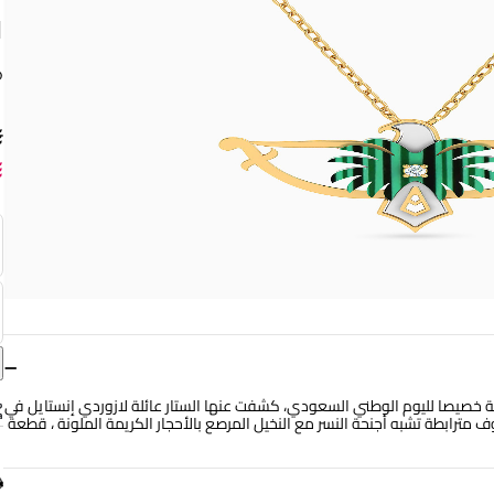
ق
−
خصيصا لليوم الوطني السعودي، كشفت عنها الستار عائلة لازوردي إنستايل في
الأصفر عيار 18 قيراط على شكل سيوف مترابطة تشبه أجنحة النسر مع النخيل المرصع بالأحجار الكريمة الملونة ، قطعة