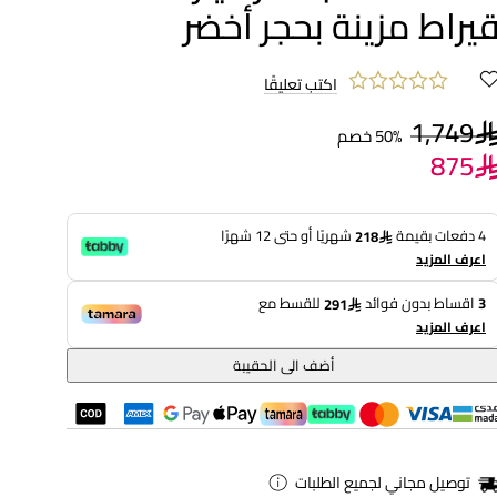
يراط مزينة بحجر أخضر
اكتب تعليقًا
1,749
50% خصم
875
4 دفعات بقيمة
شهريًا أو حتى 12 شهرًا
218
اعرف المزيد
3
اقساط بدون فوائد
للقسط مع
291
اعرف المزيد
أضف الى الحقيبة
توصيل مجاني لجميع الطلبات