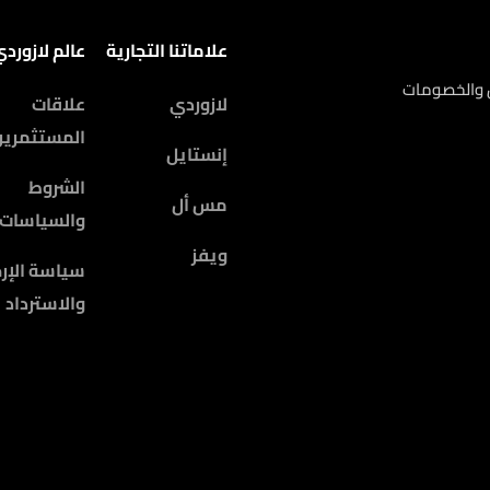
علاماتنا التجارية
عالم لازورد
ض والخصومات
لازوردي
علاقات
المستثمرين
إنستايل
الشروط
مس أل
والسياسات
ويفز
سياسة الإرج
والاسترداد