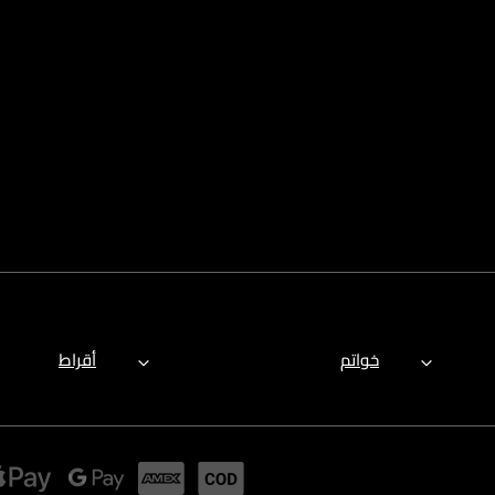
خواتم
أقراط