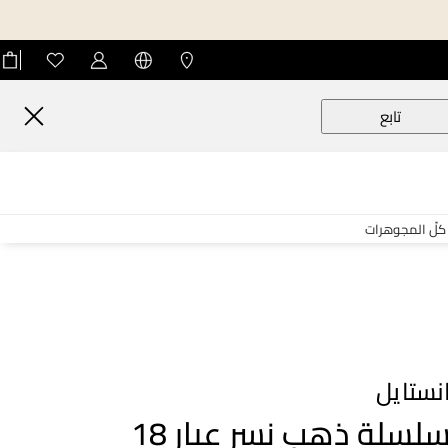
تابع
كلّ المجوهرات
نستايل
سلسلة ذهب نسر عيار 18