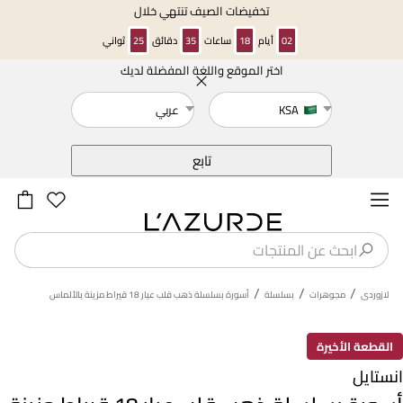
تخفيضات الصيف تنتهي خلال
02
أيام
18
ساعات
35
دقائق
25
ثواني
اختر الموقع واللغة المفضلة لديك
خلف
KSA
عربي
تابع
/
/
/
لازوردى
مجوهرات
بسلسلة
أسورة بسلسلة ذهب قلب عيار 18 قيراط مزينة بالألماس
القطعة الأخيرة
انستايل