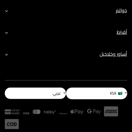
خواتم
أقراط
أساور وخلاخيل
عربي
KSA