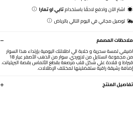
اشترِ الآن وادفع لاحقًا باستخدام
تابي او تمارا
توصيل مجاني في اليوم التالي بالرياض
−
ملاحظات المصمم
اضيفي لمسة سحرية و خلابة الي اطلالتك اليومية بإرتداء هذا السوار
من مجموعة انستايل من لازوردي. سوار من الذهب الأصفر عيار 18
قيراط و قلادة علي شكل قلب مرصعة بقطع الألماس بقصة البريليانت.
إضافة رشيقة راقية ستفضلينها لمختلف الإطلالات.
+
تفاصيل المنتج
معدن
الألماس
ذهب أصفر 18 قيراط
0.19 قيراط
أبعاد السوار
العلامة التجارية
طول: 19 سم
انستايل
رقم الموديل