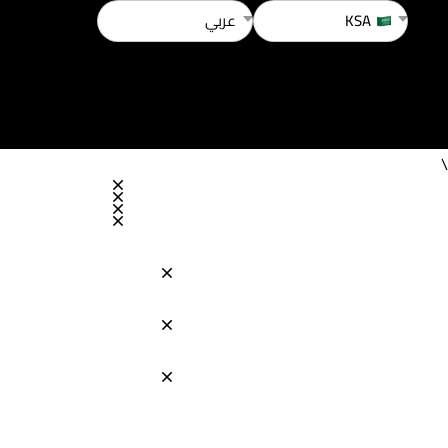
KSA
عربي
\