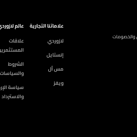
علاماتنا التجارية
عالم لازورد
ض والخصومات
لازوردي
علاقات
المستثمرين
إنستايل
الشروط
مس أل
والسياسات
ويفز
سياسة الإرج
والاسترداد