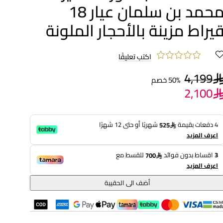
محمد بن سلمان عيار 18
يراط مزينة بالأحجار الملونة
اكتب تعليقًا
4,199
50% خصم
2,100
4 دفعات بقيمة
شهريًا أو حتى 12 شهرًا
525
اعرف المزيد
3
اقساط بدون فوائد
للقسط مع
700
اعرف المزيد
أضف الى الحقيبة