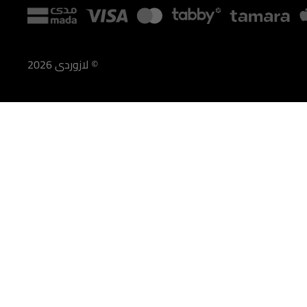
©
لازوردى
2026