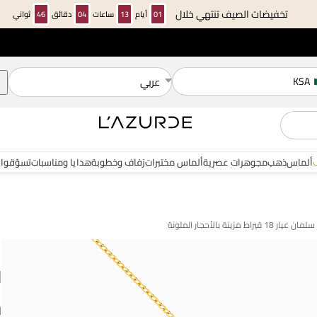
تخفيضات الصيف تنتهي خلال
01
أيام
13
ساعات
04
دقائق
46
ثواني
KSA
عربي
ألماس
ذهب
مجوهرات عصرية
ألماس مختبرات
زفاف وخطوبة
هدايا ومناسبات
تسوّقوا 
نة بالأحجار الملونة
ا
س