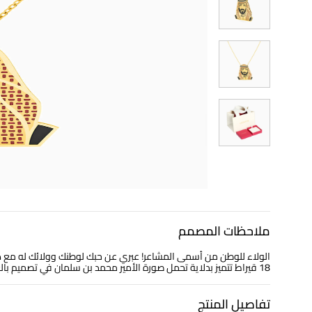
ملاحظات المصمم
الولاء للوطن من أسمى المشاعر! عبري عن حبك لوطنك وولائك له مع ه
18 قيراط تتميز بدلاية تحمل صورة الأمير محمد بن سلمان في تصميم بالغ الدقة والحرفية. إنها تعبير حقيقي عن الفخر والازدهار والحب لبلادك وقاداتها.
تفاصيل المنتج