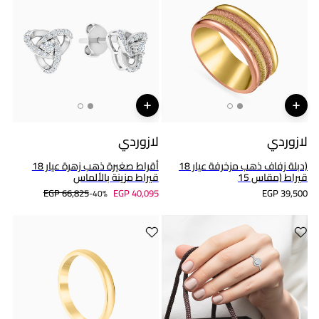
لازوردي
لازوردي
(دبلة زفاف ذهب مزخرفة عيار 18
أقراط صغيرة ذهب زهرة عيار 18
قيراط (مقاس 15
قيراط مزينة بالألماس
EGP 66,825
EGP 40,095
EGP 39,500
40%-