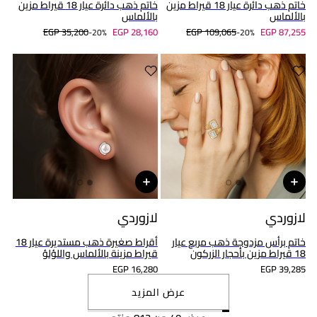
خاتم ذهب دائرة عيار 18 قيراط مزين
خاتم ذهب دائرة عيار 18 قيراط مزين
بالألماس
بالألماس
EGP 35,200
EGP 28,160
EGP 109,065
EGP 87,255
20%-
20%-
لازوردي
لازوردي
خاتم برأس مزدوجة ذهب مربع عيار
أقراط صغيرة ذهب مستديرة عيار 18
18 قيراط مزين بأحجار الزركون
قيراط مزينة بالألماس واللؤلؤ
EGP 16,280
EGP 39,285
عرض المزيد