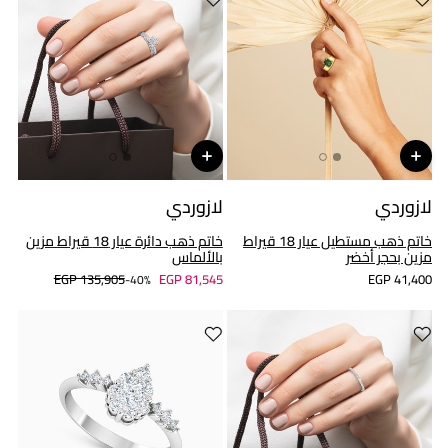
لازوردي
لازوردي
خاتم ذهب مستطيل عيار 18 قيراط
خاتم ذهب دائرة عيار 18 قيراط مزين
مزين بحجر أخضر
بالألماس
EGP 135,905
EGP 81,545
EGP 41,400
40%-