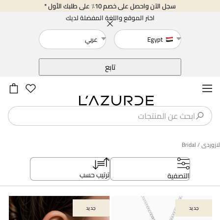
سجل الآن واحصل على خصم 10٪ على طلبك الأول *
اختر الموقع واللغة المفضلة لديك
Egypt
عربي
خلف
تابع
لازوردى
/ Bridal
ترتيب حسب
التصفية
جديد
جديد
جديد
جديد