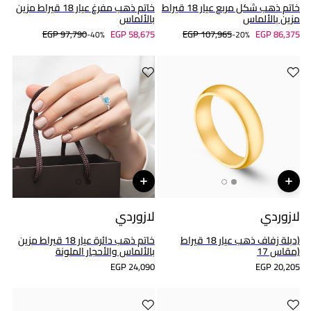
خاتم ذهب شكل مربع عيار 18 قيراط
خاتم ذهب مفرغ عيار 18 قيراط مزين
مزين بالألماس
بالألماس
EGP 97,790
EGP 58,675
EGP 107,965
EGP 86,375
40%-
20%-
لازوردي
لازوردي
(دبلة زفاف ذهب عيار 18 قيراط
خاتم ذهب دائرة عيار 18 قيراط مزين
(مقاس 17
بالألماس والأحجار الملونة
EGP 24,090
EGP 20,205