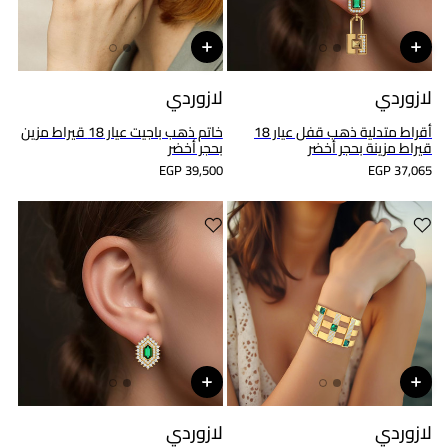
لازوردي
لازوردي
أقراط متدلية ذهب قفل عيار 18
خاتم ذهب باجيت عيار 18 قيراط مزين
قيراط مزينة بحجر أخضر
بحجر أخضر
EGP 39,500
EGP 37,065
لازوردي
لازوردي