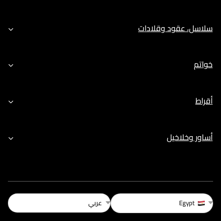
سلاسل، عقود وقلادات
خواتم
أقراط
أساور وخلاخيل
عربي
Egypt