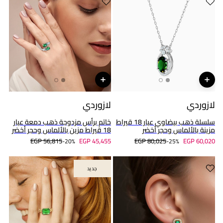
لازوردي
لازوردي
سلسلة ذهب بيضاوي عيار 18 قيراط
خاتم برأس مزدوجة ذهب دمعة عيار
مزينة بالألماس وحجر أخضر
18 قيراط مزين بالألماس وحجر أخضر
EGP 56,815
EGP 45,455
EGP 80,025
EGP 60,020
20%-
25%-
جديد
جديد