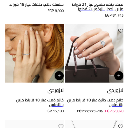
نصف طقم متموج عيار 21 قيراط
سلسلة ذهب حلقات عيار 18 قيراط
مزين بأحجار الزركون (2 قطع)
EGP 8,900
EGP 84,745
لازوردي
لازوردي
خاتم ذهب دائرة عيار 18 قيراط مزين
خاتم ذهب عيار 18 قيراط مزين
بالألماس
بالألماس
EGP 15,180
EGP 77,275
EGP 61,820
20%-