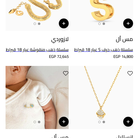
مس أل
لازوردي
سلسلة ذهب حرف S عيار 18 قيراط
سلسلة ذهب منقوشة عيار 18 قيراط
EGP 72,645
EGP 14,800
انستايل
مس أل