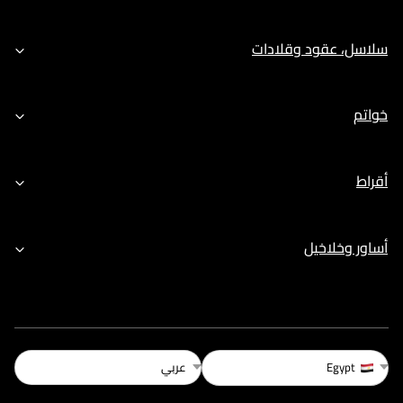
سلاسل، عقود وقلادات
خواتم
أقراط
أساور وخلاخيل
عربي
Egypt