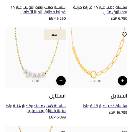
سلسلة ذهب عيار 14 قيراط مزينة
سلسلة ذهب زهرة التوليب عيار 14
بحجر ازرق مائي
قيراط مطلية بالمينا للأطفال
EGP 5,250
EGP 6,750
جديد
جديد
انستايل
انستايل
سلسلة ذهب عيار 18 قيراط
سلسلة ذهب مستديرة عيار 14 قيراط
مزينة باللؤلؤ وحجر ملون
EGP 16,799
EGP 6,899