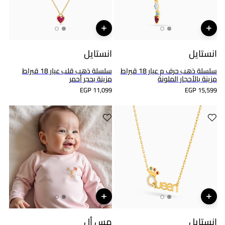
انستايل
انستايل
سلسلة ذهب حرف م عيار 18 قيراط
سلسلة ذهب قلب عيار 18 قيراط
مزينة بالأحجار الملونة
مزينة بحجر أحمر
EGP 11,099
EGP 15,599
انستايل
مس أل