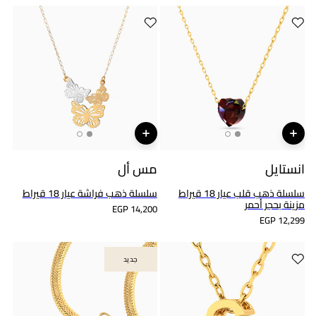
انستايل
مس أل
سلسلة ذهب قلب عيار 18 قيراط
سلسلة ذهب فراشة عيار 18 قيراط
مزينة بحجر أحمر
EGP 14,200
EGP 12,299
جديد
جديد