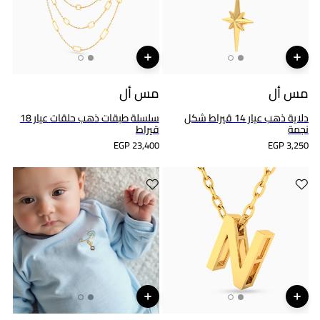
مس أل
مس أل
دلاية ذهب عيار 14 قيراط شكل
سلسلة طبقات ذهب حلقات عيار 18
نجمة
قيراط
EGP 23,400
EGP 3,250