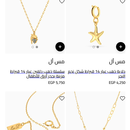
مس أل
مس أل
دلاية ذهب عيار 14 قيراط شكل نجم
سلسلة ذهب دلفين عيار 14 قيراط
البحر
مزينة بحجر أزرق للأطفال
EGP 5,750
EGP 4,250