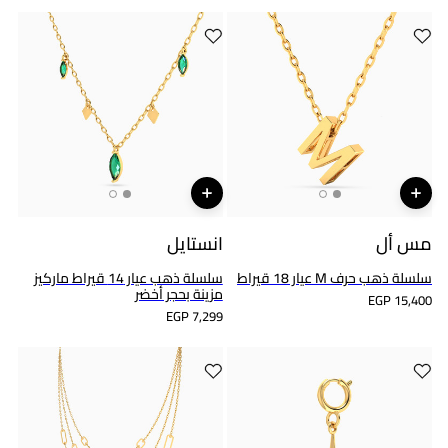
مس أل
انستايل
سلسلة ذهب حرف M عيار 18 قيراط
سلسلة ذهب عيار 14 قيراط ماركيز
مزينة بحجر أخضر
EGP 15,400
EGP 7,299