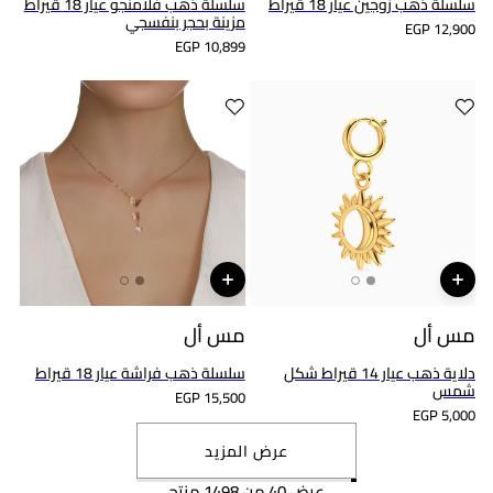
سلسلة ذهب زوجين عيار 18 قيراط
سلسلة ذهب فلامنجو عيار 18 قيراط
مزينة بحجر بنفسجي
EGP 12,900
EGP 10,899
مس أل
مس أل
دلاية ذهب عيار 14 قيراط شكل
سلسلة ذهب فراشة عيار 18 قيراط
شمس
EGP 15,500
EGP 5,000
عرض المزيد
عرض 40 من 1498 منتج