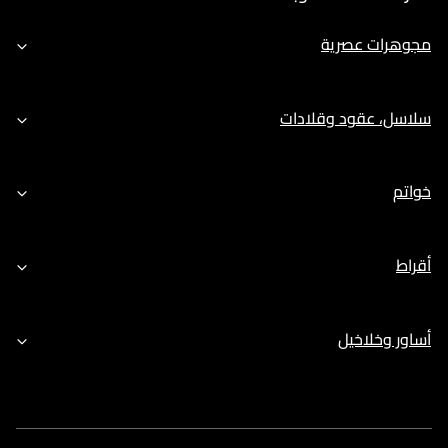
مجوهرات عصرية
سلاسل، عقود وقلادات
خواتم
أقراط
أساور وخلاخيل