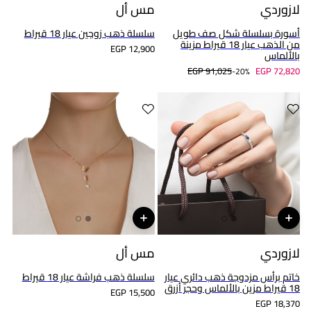
لازوردي
مس أل
أسورة بسلسلة شكل صف طويل
سلسلة ذهب زوجين عيار 18 قيراط
من الذهب عيار 18 قيراط مزينة
EGP 12,900
بالألماس
EGP 91,025
EGP 72,820
20%-
لازوردي
مس أل
خاتم برأس مزدوجة ذهب دائري عيار
سلسلة ذهب فراشة عيار 18 قيراط
18 قيراط مزين بالألماس وحجر أزرق
EGP 15,500
EGP 18,370