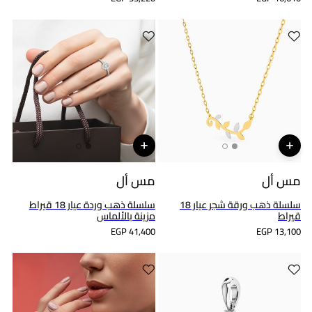
مس أل
مس أل
سلسلة ذهب ورقة شجر عيار 18
سلسلة ذهب وردة عيار 18 قيراط
قيراط
مزينة بالألماس
EGP 41,400
EGP 13,100