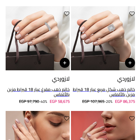
لازوردي
لازوردي
خاتم ذهب شكل مربع عيار 18 قيراط
خاتم ذهب مفرغ عيار 18 قيراط مزين
مزين بالألماس
بالألماس
EGP 97,790
EGP 58,675
EGP 107,965
EGP 86,375
40%-
20%-