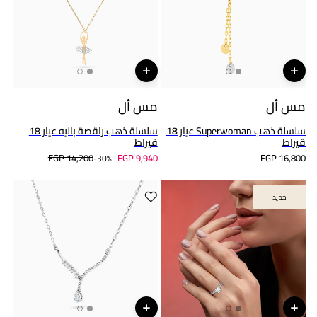
مس أل
مس أل
سلسلة ذهب Superwoman عيار 18
سلسلة ذهب راقصة باليه عيار 18
قيراط
قيراط
EGP 14,200
EGP 9,940
EGP 16,800
30%-
جديد
جديد