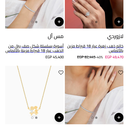
لازوردي
مس أل
خاتم ذهب زهرة عيار 18 قيراط مزين
أسورة بسلسلة شكل صف بيزل من
بالألماس
الذهب عيار 18 قيراط مزينة بالألماس
EGP 45,400
EGP 82,445
EGP 49,470
40%-