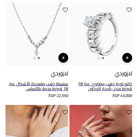
لازوردي
لازوردي
خاتم توينز ذهب بيضاوي عيار 18
سلسلة ذهب متعددة الأشكال عيار
قيراط مزين بأحجار الزركون
18 قيراط مزينة بالألماس
EGP 22,550
EGP 43,000