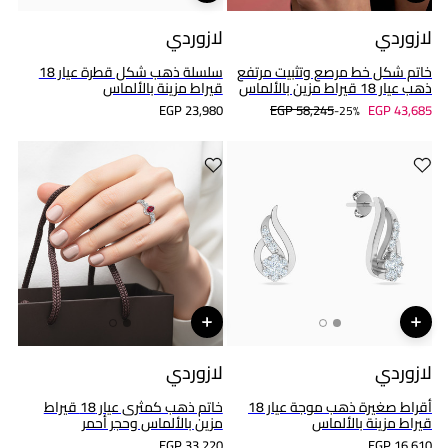
لازوردي
لازوردي
خاتم شكل خط مرصع وتثبيت مرتفع
سلسلة ذهب شكل قطرة عيار 18
ذهب عيار 18 قيراط مزين بالألماس
قيراط مزينة بالألماس
EGP 23,980
EGP 58,245
EGP 43,685
25%-
لازوردي
لازوردي
أقراط صغيرة ذهب موجة عيار 18
خاتم ذهب كمثرى عيار 18 قيراط
قيراط مزينة بالألماس
مزين بالألماس وحجر أحمر
EGP 33,220
EGP 16,610