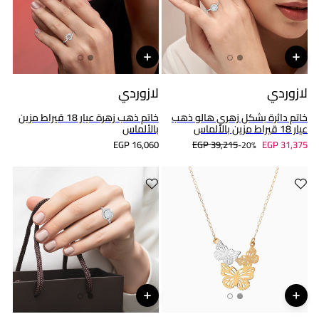
لازوردي
لازوردي
خاتم دائرة بشكل زهري هالو ذهب
خاتم ذهب زهرة عيار 18 قيراط مزين
عيار 18 قيراط مزين بالألماس
بالألماس
EGP 16,060
EGP 39,215
EGP 31,375
20%-