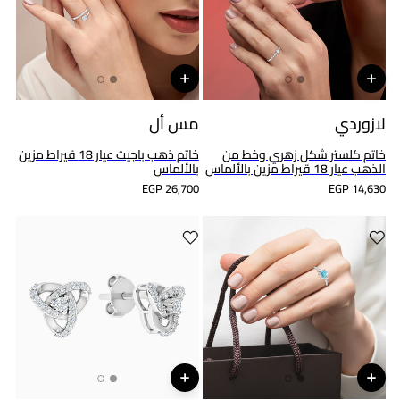
لازوردي
مس أل
خاتم كلستر شكل زهري وخط من
خاتم ذهب باجيت عيار 18 قيراط مزين
الذهب عيار 18 قيراط مزين بالألماس
بالألماس
EGP 26,700
EGP 14,630