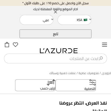
سجل الآن واحصل على خصم 10٪ على طلبك الأول *
اختر الموقع واللغة المفضلة لديك
KSA
عربي
خلف
تابع
لازوردى
/ مجوهرات عصرية
/ عملات ذهبية وسبائك
ترتيب حسب
التصفية
نفذ العرض، انتظر عروضنا