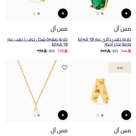
مس أل
مس أل
دلاية ذهب دائري عيار 18 قيراط
دلاية صغيرة شكل حرف L ذهب عيار
مزينة بحجر أخضر
18 قيراط
199
139
349
244
30%-
30%-
جديد
جديد
مس أل
مس أل