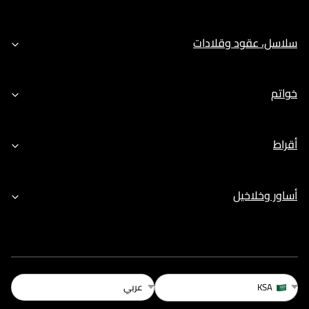
سلاسل، عقود وقلادات
خواتم
أقراط
أساور وخلاخيل
عربي
KSA