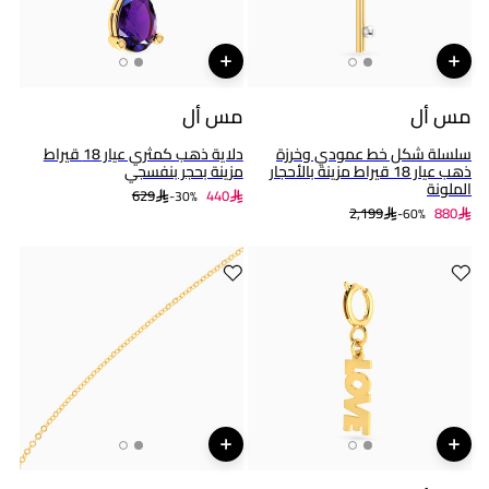
مس أل
مس أل
سلسلة شكل خط عمودي وخرزة
دلاية ذهب كمثري عيار 18 قيراط
ذهب عيار 18 قيراط مزينة بالأحجار
مزينة بحجر بنفسجي
الملونة
629
440
30%-
2,199
880
60%-