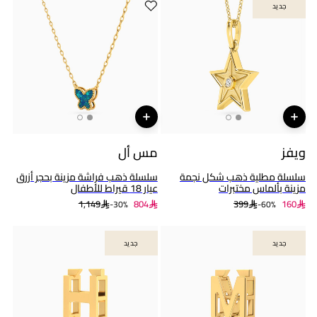
جديد
جديد
ويفز
مس أل
سلسلة مطلية ذهب شكل نجمة
سلسلة ذهب فراشة مزينة بحجر أزرق
مزينة بألماس مختبرات
عيار 18 قيراط للأطفال
1,149
804
399
160
30%-
60%-
جديد
جديد
جديد
جديد