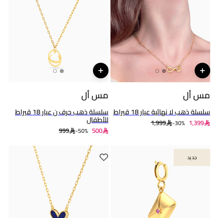
مس أل
مس أل
سلسلة ذهب لا نهائية عيار 18 قيراط
سلسلة ذهب حرف ن عيار 18 قيراط
للأطفال
1,999
1,399
30%-
999
500
50%-
جديد
جديد