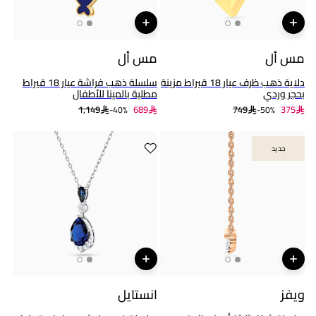
مس أل
مس أل
دلاية ذهب ظرف عيار 18 قيراط مزينة
سلسلة ذهب فراشة عيار 18 قيراط
بحجر وردي
مطلية بالمينا للأطفال
1,149
689
749
375
40%-
50%-
جديد
جديد
ويفز
انستايل