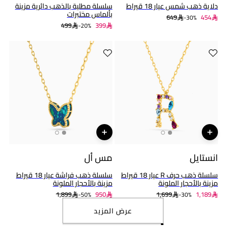
دلاية ذهب شمس عيار 18 قيراط
سلسلة مطلية بالذهب دائرية مزينة
بألماس مختبرات
649
454
30%-
499
399
20%-
انستايل
مس أل
سلسلة ذهب حرف R عيار 18 قيراط
سلسلة ذهب فراشة عيار 18 قيراط
مزينة بالأحجار الملونة
مزينة بالأحجار الملونة
1,899
950
1,699
1,189
50%-
30%-
عرض المزيد