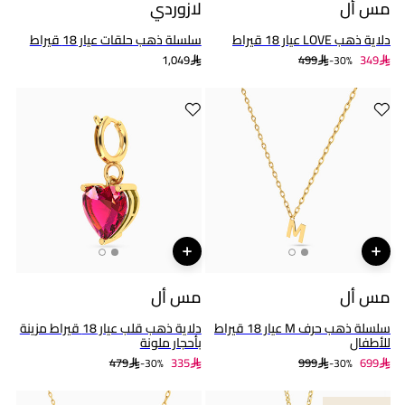
مس أل
لازوردي
دلاية ذهب LOVE عيار 18 قيراط
سلسلة ذهب حلقات عيار 18 قيراط
1,049
499
349
30%-
مس أل
مس أل
سلسلة ذهب حرف M عيار 18 قيراط
دلاية ذهب قلب عيار 18 قيراط مزينة
للأطفال
بأحجار ملونة
479
335
999
699
30%-
30%-