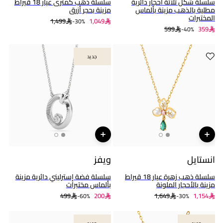
سلسلة شكل ثلاثة أحجار دائرية
سلسلة ذهب كمثرى عيار 18 قيراط
مطلية بالذهب مزينة بألماس
مزينة بحجر أزرق
المختبرات
1,499
1,049
30%-
599
359
40%-
جديد
جديد
انستايل
ويفز
سلسلة ذهب زهرة عيار 18 قيراط
سلسلة فضة إسترليني دائرية مزينة
مزينة بالأحجار الملونة
بألماس مختبرات
499
200
1,649
1,154
60%-
30%-