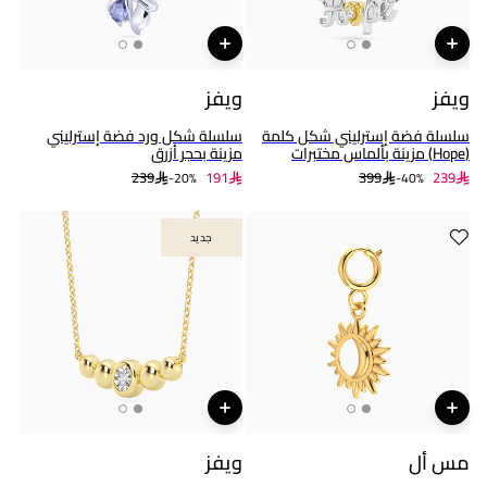
ويفز
ويفز
سلسلة فضة إسترليني شكل كلمة
سلسلة شكل ورد فضة إسترليني
(Hope) مزينة بألماس مختبرات
مزينة بحجر أزرق
239
191
399
239
20%-
40%-
جديد
جديد
مس أل
ويفز