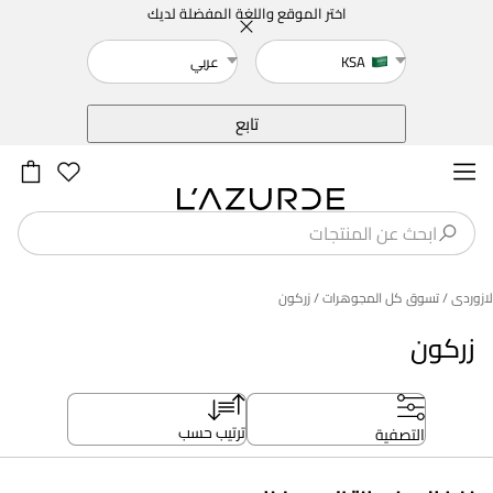
اختر الموقع واللغة المفضلة لديك
KSA
عربي
خلف
تابع
لازوردى
/ تسوق كل المجوهرات
/ زركون
زركون
ترتيب حسب
التصفية