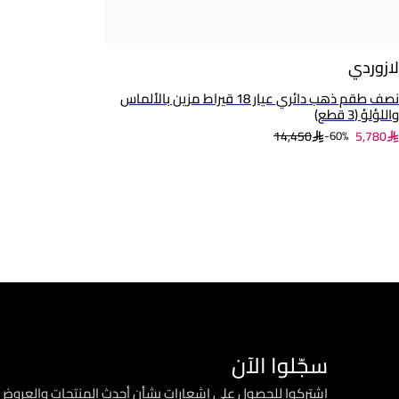
لازوردي
نصف طقم ذهب دائري عيار 18 قيراط مزين بالألماس
واللؤلؤ (3 قطع)
14,450
5,780
60%-
سجّلوا الآن
اشتركوا للحصول على إشعارات بشأن أحدث المنتجات والعرو