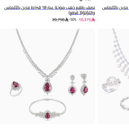
ائري عيار 18 قيراط مزين بالألماس
نصف طقم ذهب موجة عيار 18 قيراط مزين بالألماس
واللؤلؤ(3 قطع)
20,750
10,375
50%-