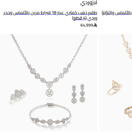
لازوردي
 قيراط مزين بالألماس واللؤلؤ
طقم ذهب كمثري عيار 18 قيراط مزين بالألماس وحجر
وردي (4 قطع)
64,999