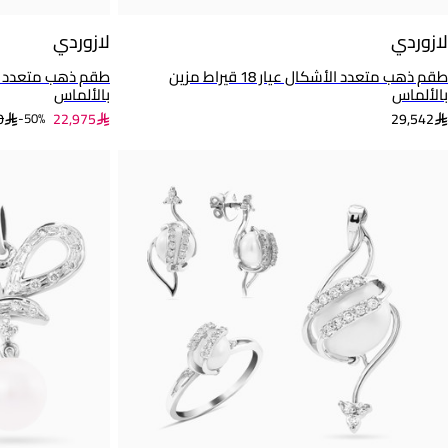
لازوردي
لازوردي
طقم ذهب متعدد الأشكال عيار 18 قيراط مزين
بالألماس
بالألماس
0
22,975
29,542
50%-