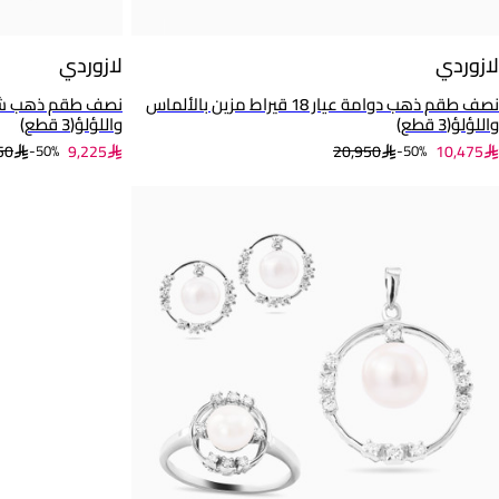
لازوردي
لازوردي
نصف طقم ذهب دوامة عيار 18 قيراط مزين بالألماس
واللؤلؤ(3 قطع)
واللؤلؤ(3 قطع)
50
9,225
20,950
10,475
50%-
50%-