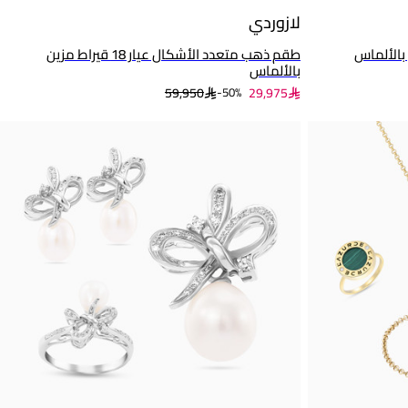
لازوردي
طقم ذهب متعدد الأشكال عيار 18 قيراط مزين
بالألماس
59,950
29,975
50%-