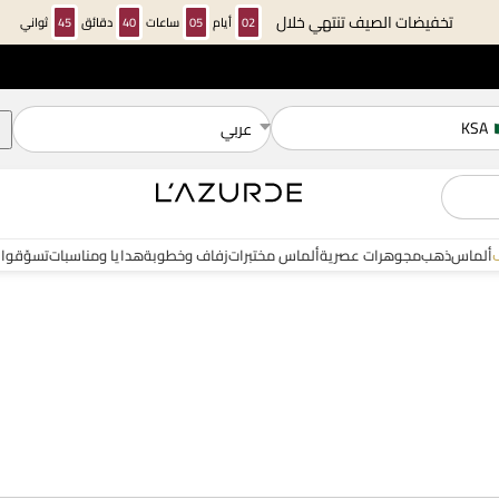
تخفيضات الصيف تنتهي خلال
02
أيام
05
ساعات
40
دقائق
44
ثواني
KSA
عربي
ألماس
ذهب
مجوهرات عصرية
ألماس مختبرات
زفاف وخطوبة
هدايا ومناسبات
تسوّقوا 