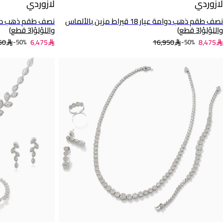
لازوردي
لازوردي
نصف طقم ذهب دوامة عيار 18 قيراط مزين بالألماس
واللؤلؤ(3 قطع)
واللؤلؤ(3 قطع)
50
6,475
16,950
8,475
50%-
50%-