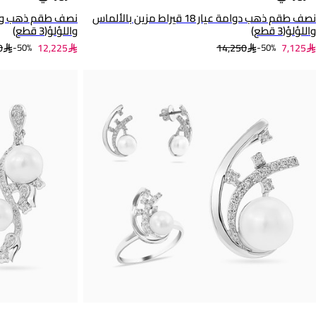
نصف طقم ذهب دوامة عيار 18 قيراط مزين بالألماس
واللؤلؤ(3 قطع)
واللؤلؤ(3 قطع)
0
12,225
14,250
7,125
50%-
50%-