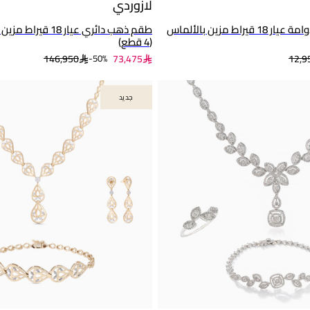
لازوردي
نصف طقم ذهب دوامة عيار 18 قيراط مزين بالألماس
طقم ذهب دائري عيار 18
(4 قطع)
146,950
73,475
12,9
50%-
جديد
جديد