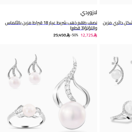
لازوردي
ب عيار 18 قيراط شكل دائري مزين
نصف طقم ذهب شريط عيار 18 قيراط مزين بالألماس
واللؤلؤ(3 قطع)
25,450
12,725
50%-