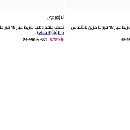
لازوردي
نصف طقم ذهب شريط عيار 18 قيراط مزين بالألماس
نصف طقم ذهب ش
واللؤلؤ(3 قطع)
21,950
8,780
18,4
60%-