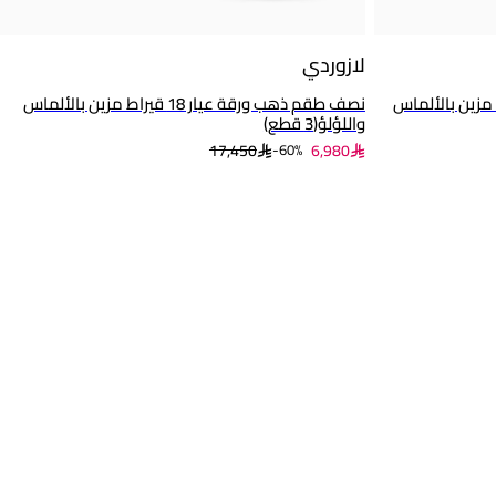
لازوردي
ريط عيار 18 قيراط مزين بالألماس
نصف طقم ذهب ورقة عيار 18 قيراط مزين بالألماس
واللؤلؤ(3 قطع)
17,450
6,980
60%-