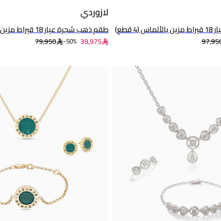
لازوردي
4 قطع)
طقم ذهب شجرة عيار 18 قيراط مزين بالألماس
79,950
39,975
97,95
50%-