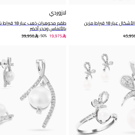
لازوردي
طقم ذهب متعدد الأشكال عيار 18 قيراط مزين
طقم مجوهرات ذه
بالألماس وحجر أخضر
39,950
19,975
45,95
50%-