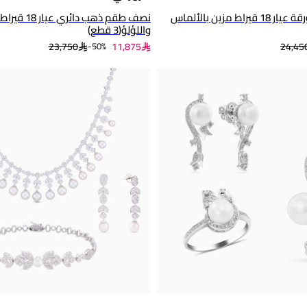
نصف طقم ذهب ورقة عيار 18 قيراط مزين بالألماس
نصف طقم ذهب د
واللؤلؤ(3 قطع)
23,750
11,875
24,45
50%-