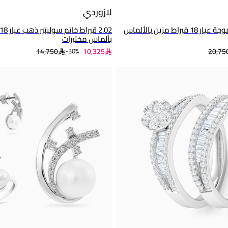
لازوردي
نصف طقم ذهب موجة عيار 18 قيراط مزين بالألماس
بألماس مختبرات
14,750
10,325
20,75
30%-