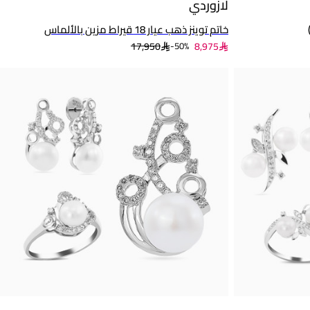
لازوردي
خاتم توينز ذهب عيار 18 قيراط مزين بالألماس
17,950
8,975
50%-