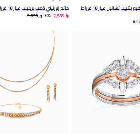
خاتم إتيرنتي ذهب رفيع بتثبيت تشانيل عيار 18 قيراط
خاتم إتيرنيتي ذهب بريلينت عيار 18 قيراط مزين بالألماس
3,699
2,589
30%-
8,4