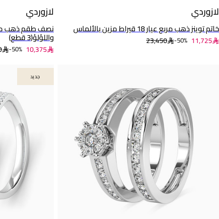
لازوردي
لازوردي
خاتم توينز ذهب مربع عيار 18 قيراط مزين بالألماس
واللؤلؤ(3 قطع)
23,450
11,725
50%-
0
10,375
50%-
جديد
جديد