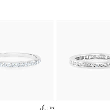
مس أل