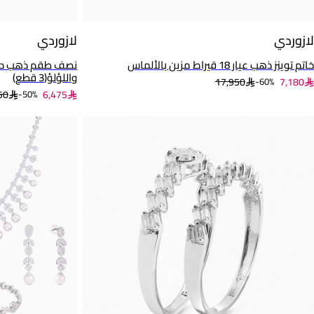
لازوردي
لازوردي
خاتم توينز ذهب عيار 18 قيراط مزين بالألماس
واللؤلؤ(3 قطع)
17,950
7,180
60%-
50
6,475
50%-