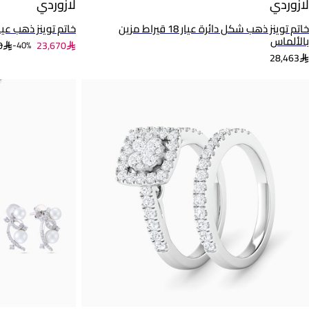
لازوردي
لازوردي
خاتم توينز ذهب شكل دائرة عيار 18 قيراط مزين
خاتم توينز ذهب عيار 18 قيراط مزين بالأل
بالألماس
0
23,670
40%-
28,463