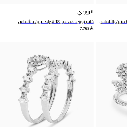
لازوردي
دوامة عيار 18 قيراط مزين بالألماس
خاتم توينز ذهب عيار 18 قيراط مزين بالألماس
7,768