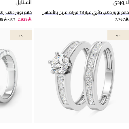
لازوردي
انستايل
خاتم توينز ذهب دائري عيار 18 قيراط مزين بالألماس
خاتم توينز ذهب زهرة عيار 18 قيراط 
99
2,939
7,767
30%-
جديد
جديد
جديد
جديد