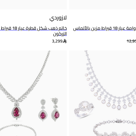
لازوردي
نصف طقم ذهب دوامة عيار 18 قيراط مزين بالألماس
خاتم ذهب شكل قطر
الزركون
3,299
12,9