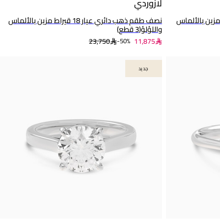
لازوردي
قة عيار 18 قيراط مزين بالألماس
نصف طقم ذهب دائري عيار 18 قيراط مزين بالألماس
واللؤلؤ(3 قطع)
23,750
11,875
50%-
جديد
جديد