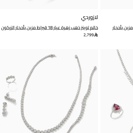
لازوردي
ة عيار 18 قيراط مزين بأحجار
خاتم توينز ذهب زهرة عيار 18 قيراط مزين بأحجار الزركون
2,799