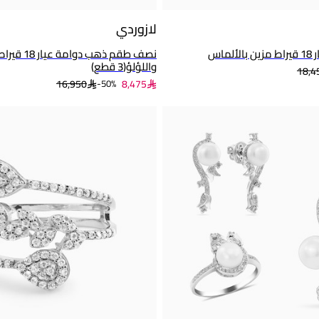
لازوردي
ماس
نصف طقم ذهب 
واللؤلؤ(3 قطع)
18,4
16,950
8,475
50%-