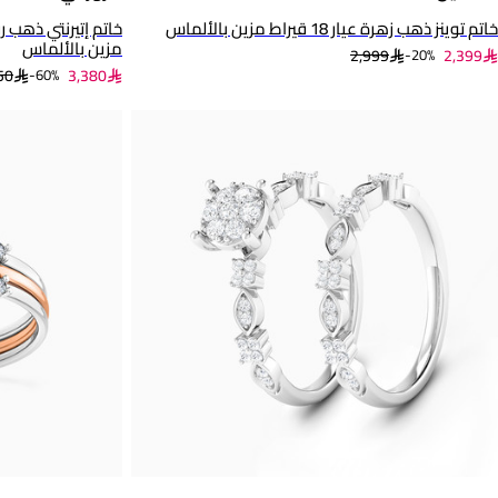
خاتم توينز ذهب زهرة عيار 18 قيراط مزين بالألماس
مزين بالألماس
2,999
2,399
20%-
50
3,380
60%-