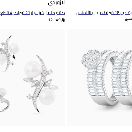
لازوردي
مزين بالألماس
طقم كامل خرز عيار 21 قيراط (4 قطع)
12,149
4,1