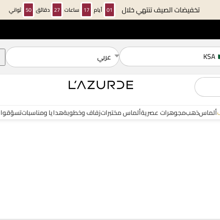
تخفيضات الصيف تنتهي خلال
01
أيام
17
ساعات
27
دقائق
48
ثواني
KSA
عربي
ألماس
ذهب
مجوهرات عصرية
ألماس مختبرات
زفاف وخطوبة
هدايا ومناسبات
تسوّقوا 