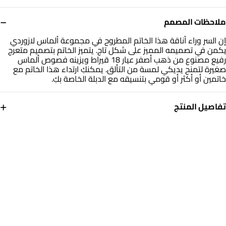
−
ملاحظات المصمم
إن السر وراء أناقة هذا الخاتم المطروح في مجموعة ألماس لازوردي
يكمن في تصميمه المميز على شكل تاج. يتميز الخاتم بتصميم متعرج
رفيع مصنوع من ذهب أصفر عيار 18 قيراط ويزينه فصوص ألماس
صغيرة لتمنح يديكي لمسة من التألق. يمكنكِ ارتداء هذا الخاتم مع
خاتمين أو أكثر أو قومي بتنسيقه مع الدبلة الخاصة بكِ.
+
تفاصيل المنتج
معدن
الألماس
ذهب أصفر 18 قيراط
0.03 قيراط
مقاس الخاتم
التشكيلة
14
مجوهرات لازوردي
العلامة التجارية
رقم الموديل
لازوردي
LRG00010