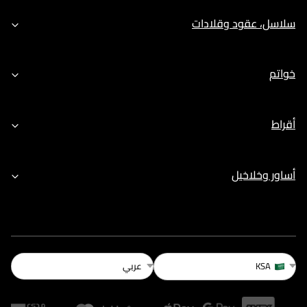
سلاسل، عقود وقلادات
خواتم
أقراط
أساور وخلاخيل
عربي
KSA