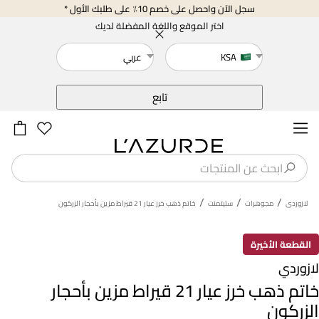
سجل الآن واحصل على خصم 10٪ على طلبك الأول *
اختر الموقع واللغة المفضلة لديك
KSA
عربي
خلف
تابع
/
/
/
لازوردى
مجوهرات
ستيتمنت
خاتم ذهب خرز عيار 21 قيراط مزين بأحجار الزركون
القطعة الأخيرة
لازوردي
خاتم ذهب خرز عيار 21 قيراط مزين بأحجار
الزركون