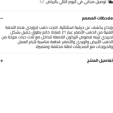
توصيل مجاني في اليوم التالي بالرياض
−
ملاحظات المصمم
بإبداع يكشف عن حرفية استثنائية، انتجت ذهب لازوردي هذه التحفة
الفنية من الذهب الأصفر عيار 21 قيراط. خاتم بطوق جميل بشكل
تحريدي تزينه فصوص الزركون اللامعة تتداخل مع ثلاث حبات مزرخة من
الذهب الأبيض والوردي والأصفر. قطعة مناسبة لأيام العمل
والخروجات مع الصديقات لطلة مختلفة ومتميزة.
+
تفاصيل المنتج
معدن
حجر
ذهب أصفر وأبيض ووردى 21
حجر الزركون
قيراط
مقاس الخاتم
الوزن
14
2.09 جم
التشكيلة
العلامة التجارية
ذهب لازوردي
لازوردي