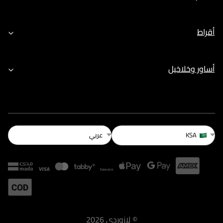
أقراط
أساور وخلاخيل
عربي
KSA
©
لازوردى
2026