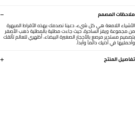
−
ملاحظات المصمم
الأشياء اللامعة هي كل شيء، دعينا نصدمك بهذه الأقراط المبهرة
من مجموعة ويفز الساحرة. حيث جاءت مطلية بالمطلية ذهب الأصفر
بتصميم مستدير مرصع بالأحجار الصغيرة البيضاء، أظهري للعالم تألقك
وأحمليها في أذنيك دائماً وأبداً.
+
تفاصيل المنتج
معدن
حجر
مطلي ذهب اصفر
أحجار ملونة
العلامة التجارية
رقم الموديل
ويفز
2657010