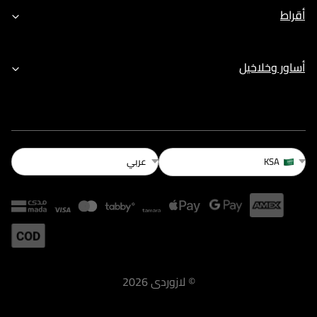
أقراط
أساور وخلاخيل
عربي
KSA
©
لازوردى
2026