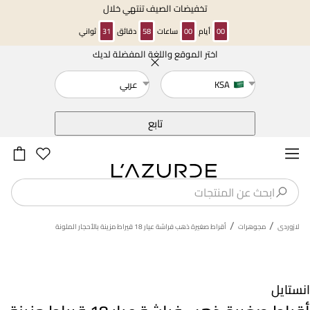
تخفيضات الصيف تنتهي خلال
00
أيام
00
ساعات
58
دقائق
31
ثواني
اختر الموقع واللغة المفضلة لديك
خلف
KSA
عربي
تابع
/
/
لازوردى
مجوهرات
أقراط صغيرة ذهب فراشة عيار 18 قيراط مزينة بالأحجار الملونة
انستايل