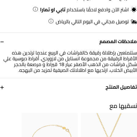
اشترِ الآن وادفع لاحقًا باستخدام
تابي او تمارا
توصيل مجاني في اليوم التالي بالرياض
−
ملاحظات المصمم
ستتمتعين بإطلالة رقيقة كالفراشات في الربيع عندما ترتدين هذه
الأقراط الرقيقة من مجموعة انستايل من لازوردي. أقراط دبوسية علي
شكل فراشات من الذهب الأصفر عيار 18 قيراط و مرصعة بالحجر
الأبيض الخلاب. ارتديها مع اطلالاتك الصيفية لمزيد من البهجه.
+
تفاصيل المنتج
معدن
حجر
ذهب أصفر 18 قيراط
أحجار ملونة
نسقيها مع
العلامة التجارية
رقم الموديل
انستايل
111205100033