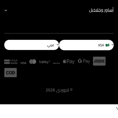
أساور وخلاخيل
عربي
KSA
©
لازوردى
2026
\