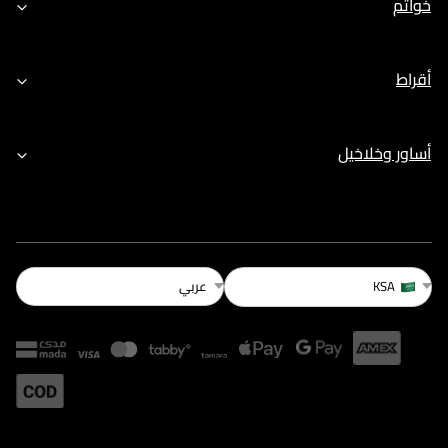
خواتم
أقراط
أساور وخلاخيل
عربي
KSA