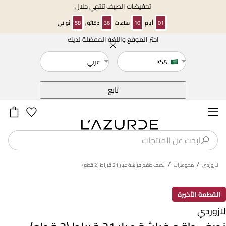
تخفيضات الصيف تنتهي خلال
01
أيام
10
ساعات
36
دقائق
58
ثواني
اختر الموقع واللغة المفضلة لديك
خلف
KSA
عربي
تابع
/
/
لازوردى
مجوهرات
نصف طقم فراشة عيار 21 قيراط (2 قطع)
القطعة الأخيرة
لازوردي