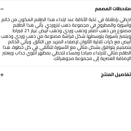
−
ملاحظات المصمم
احظي بإطلالة في غاية الأناقة عند ارتداء هذا الطقم المكون من خاتم
وأسورة والمطروح في مجموعة ذهب لازوردي. يأتي هذا الطقم
مصنوع من ذهب أصفر وذهب وردي وذهب أبيض عيار 21 قيراط
ويتميز بأسورة يتوسطها شكل فراشة مصنوعة من ذهب وردي وذهب
أبيض مع كرات ثلاثية الألوان لإضفاء المزيد من التألق. ويأتي الخاتم
بتصميم يتوافق بشكل مثالي مع الأسورة لتتألقي في كل خطوة. هذا
الطقم مثالي للارتداء صباحا ومساء لتحظي بمظهر أنثوي جذاب ويعتبر
الإضافة العصرية إلى مجموعة مجوهراتكِ.
+
تفاصيل المنتج
معدن
الوزن
ذهب أصفر وأبيض ووردى 21
15.72 جم
قيراط
التشكيلة
العلامة التجارية
ذهب لازوردي
لازوردي
رقم الموديل
22011900006