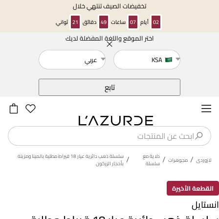
تخفيضات الصيف تنتهي خلال
02
أيام
07
ساعات
49
دقائق
21
ثواني
اختر الموقع واللغة المفضلة لديك
خلف
KSA
عربي
تابع
دلاية مع
سلسلة ذهب دائرية عيار 18 قيراط مطلية بالمينا ومزينة
/
/
/
لازوردى
مجوهرات
سلسلة
بأحجار الزركون
القطعة الأخيرة
انستايل