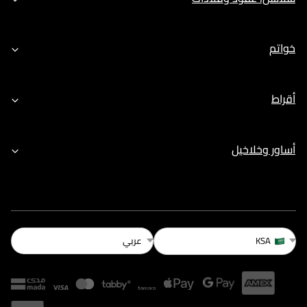
خواتم
أقراط
أساور وخلاخيل
عربي
KSA