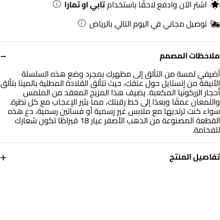
اشترِ الآن وادفع لاحقًا باستخدام
تابي او تمارا
توصيل مجاني في اليوم التالي بالرياض
−
ملاحظات المصمم
أضيفي لمسة من التألق إلى مظهركِ بمجرد وضع هذه السلسلة
الأنيقة من إنستايل حول عنقكِ، حيث تتألق القلادة المطلية بالمينا بتألق
أحجار الزركونيا المكعبة. يضيف هذا المزيج المعقد من الملمس
واللمعان عمقًا وبعدًا إلى خط رقبتك، مما يثير الإعجاب مع كل نظرة.
سواء كنت ترتديها مع ملابس غير رسمية أو فساتين رسمية، دع هذه
القطعة المصنوعة من الذهب الأصفر عيار 18 قيراطًا تكون شعارك
للفخامة.
+
تفاصيل المنتج
معدن
حجر
ذهب أصفر 18 قيراط
مطلي بالمينا
أبعاد السلسلة
العلامة التجارية
طول: 40 سم
انستايل