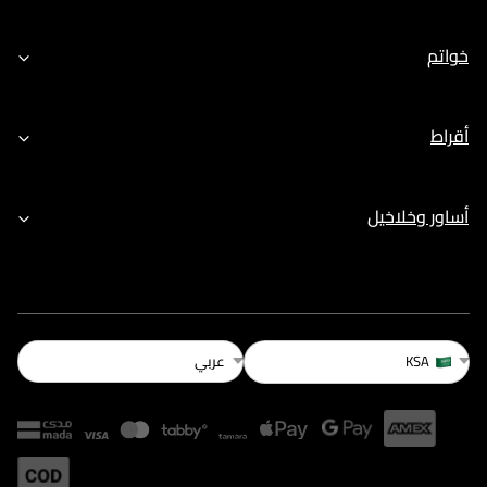
خواتم
أقراط
أساور وخلاخيل
عربي
KSA