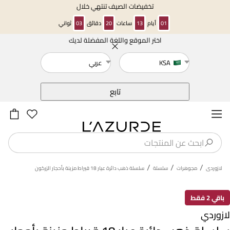
تخفيضات الصيف تنتهي خلال
01
أيام
13
ساعات
20
دقائق
03
ثواني
اختر الموقع واللغة المفضلة لديك
خلف
KSA
عربي
تابع
/
/
/
لازوردى
مجوهرات
سلسلة
سلسلة ذهب دائرة عيار 18 قيراط مزينة بأحجار الزركون
باقي 2 فقط
لازوردي