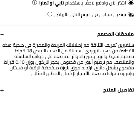
اشترِ الآن وادفع لاحقًا باستخدام
تابي او تمارا
توصيل مجاني في اليوم التالي بالرياض
−
ملاحظات المصمم
ستغيرين تعريف الأناقة مع إطلالاتك الفريدة والمميزة فى صحبة هذه
القطعة من ذهب لازوردى. سلسلة من الذهب الأبيض 18 قيراط،
تصميم بسيط وأنيق يتميز بالدوائر المرصعة على جوانب السلسلة
والمنتصف مع ترصيع أنيق من فصوص بحجر الزركون بوزن 0.10 قيراط
مقطوع بشكل دائرى. ارتديه فوق بلوزة منخفضة الرقبة أو فستان
وإقرنيه بأقراط مرصعة بالأحجار لإكمال المظهر المثالى.
+
تفاصيل المنتج
معدن
حجر
ذهب أبيض 18 قيراط
حجر الزركون
الوزن
أبعاد السلسلة
2.58 جم
طول: 19 سم