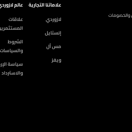
علاماتنا التجارية
عالم لازورد
ض والخصومات
لازوردي
علاقات
المستثمرين
إنستايل
الشروط
مس أل
والسياسات
ويفز
سياسة الإرج
والاسترداد