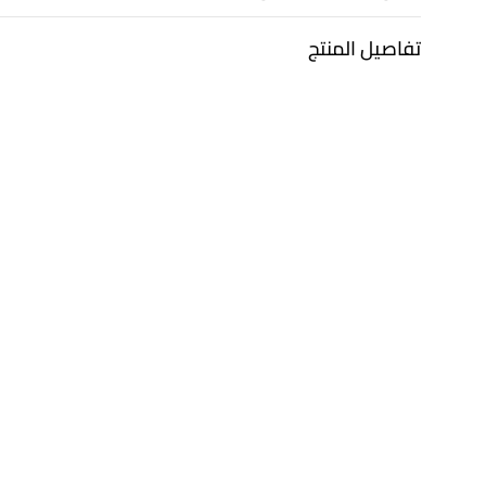
تفاصيل المنتج
معدن
الألماس
ذهب أبيض 18 قيراط
0.51 قيراط
التشكيلة
العلامة التجارية
مجوهرات لازوردي
لازوردي