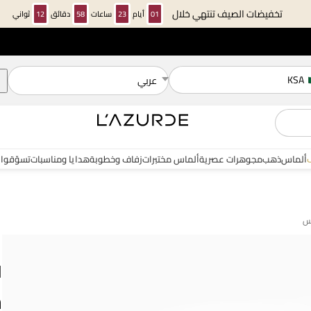
تخفيضات الصيف تنتهي خلال
01
أيام
23
ساعات
58
دقائق
11
ثواني
KSA
عربي
ألماس
ذهب
مجوهرات عصرية
ألماس مختبرات
زفاف وخطوبة
هدايا ومناسبات
تسوّقوا 
ل