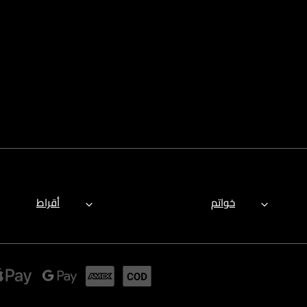
خواتم
أقراط