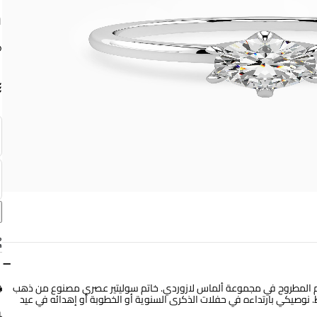
م
−
لخاتم المطروح في مجموعة ألماس لازوردي. خاتم سوليتير عصري مصنوع من ذهب
عيار 18 قيراط ومزين بفصوص ألماس دائرية عيار 0.51 قيراط. نوصيكي بارتداءه في حفلات الذكرى السنوية أو الخطوبة أو إهدائه في عيد