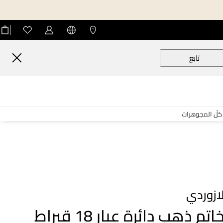
تابع
كلّ المجوهرات
ازوردي
خاتم ذهب دائرة عيار 18 قيراط