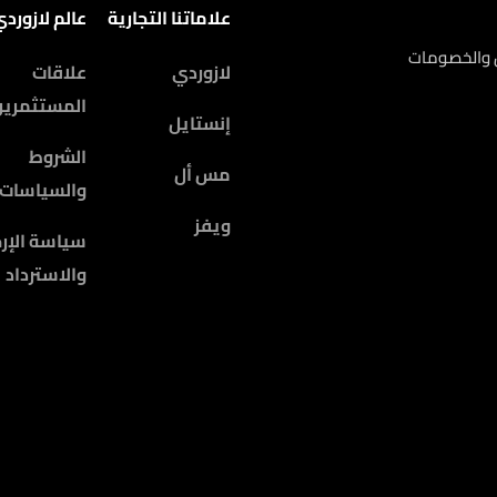
علاماتنا التجارية
عالم لازورد
ض والخصومات
لازوردي
علاقات
المستثمرين
إنستايل
الشروط
مس أل
والسياسات
ويفز
سياسة الإرج
والاسترداد