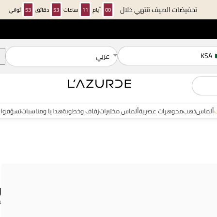
تخفيضات الصيف تنتهي خلال
00
أيام
11
ساعات
53
دقائق
52
ثواني
KSA
عربي
ألماس
ذهب
مجوهرات عصرية
ألماس مختبرات
زفاف وخطوبة
هدايا ومناسبات
تسوّقوا 
و
أ