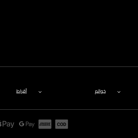
خواتم
أقراط