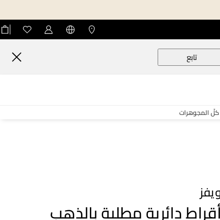
تابع
كلّ المجوهرات
يفز
قراط دائرية مطلية بالذهب