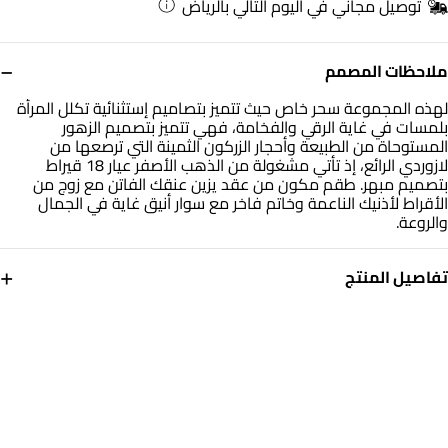
توصيل مجاني في اليوم التالي بالرياض
−
ملاحظات المصمم
لهذه المجموعة سحر خاص حيث تتميز بتصاميم إستثنائية تكلل المرأة
بلمسات في غاية الرقي والفخامة، فهي تتميز بتصميم الزهور
المستوحاة من الطبيعة وأحجار الزركون الثمينة التي ترصعها من
لازوردي الرائع، إذ تأتي مشغولة من الذهب الأصفر عيار 18 قيراط
بتصميم مبهر. طقم مكون من عقد يزين عنقك الفاتن مع زوج من
الأقراط لأذنيك الناعمة وخاتم فاخر مع سوار أنيق غاية في الجمال
والروعة.
+
تفاصيل المنتج
معدن
حجر
ذهب أصفر 18 قيراط
حجر الزركون
الوزن
التشكيلة
9.23 جم
ذهب لازوردي
العلامة التجارية
رقم الموديل