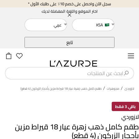
سجل الآن واحصل على خصم 10٪ على طلبك الأول *
اختر الموقع واللغة المفضلة لديك
KSA
عربي
خلف
تابع
/
/
لازوردى
مجوهرات
طقم كامل ذهب زهرة عيار 18 قيراط مزين بأحجار الزركون (4 قطع)
باقي 3 فقط
لازوردي
طقم كامل ذهب زهرة عيار 18 قيراط مزين
بأحجار الزركون (4 قطع)