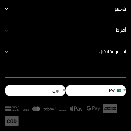
خواتم
أقراط
أساور وخلاخيل
عربي
KSA