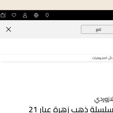
تابع
كلّ المجوهرات
ازوردي
سلسلة ذهب زهرة عيار 21