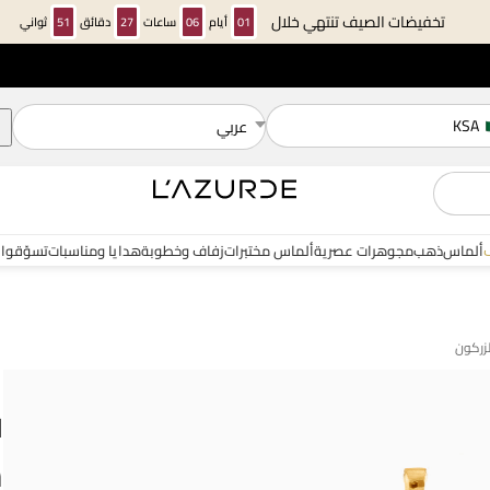
تخفيضات الصيف تنتهي خلال
01
أيام
06
ساعات
27
دقائق
50
ثواني
KSA
عربي
ألماس
ذهب
مجوهرات عصرية
ألماس مختبرات
زفاف وخطوبة
هدايا ومناسبات
تسوّقوا 
ل