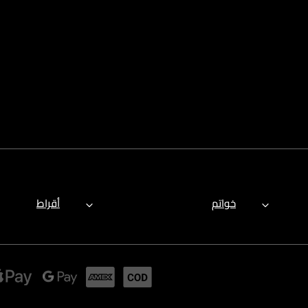
خواتم
أقراط