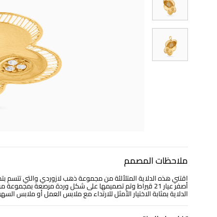
ملاحظات المصمم
اقتني هذه الدلاية المتلألئة من مجموعة ذهب لازوردي والتي تتسم ب
أصفر عيار 21 قيراط وتم تصميمها على شكل وردة مرصعة بمجموعة 
الدلاية بمثابة الاختيار الأمثل للارتداء مع ملابس العمل أو ملابس السهر