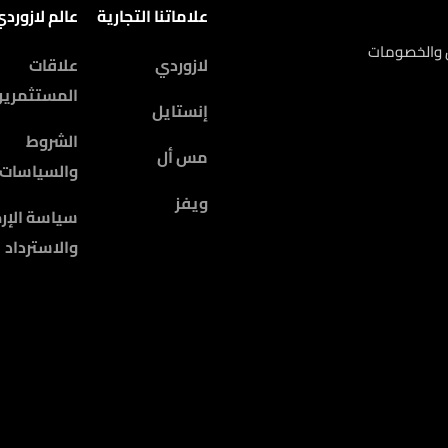
علاماتنا التجارية
عالم لازورد
ض والخصومات
لازوردي
علاقات
المستثمرين
إنستايل
الشروط
مس أل
والسياسات
ويفز
سياسة الإرج
والاسترداد