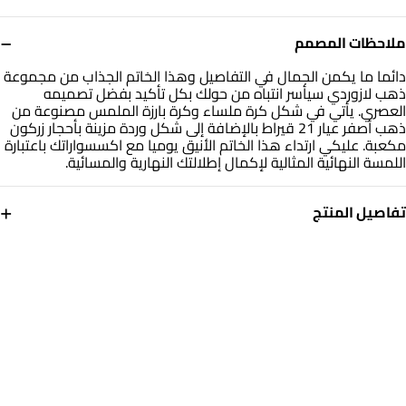
−
ملاحظات المصمم
دائما ما يكمن الجمال في التفاصيل وهذا الخاتم الجذاب من مجموعة
ذهب لازوردي سيأسر انتباه من حولك بكل تأكيد بفضل تصميمه
العصري. يأتي في شكل كرة ملساء وكرة بارزة الملمس مصنوعة من
ذهب أصفر عيار 21 قيراط بالإضافة إلى شكل وردة مزينة بأحجار زركون
مكعبة. عليكي ارتداء هذا الخاتم الأنيق يوميا مع اكسسواراتك باعتبارة
اللمسة النهائية المثالية لإكمال إطلالتك النهارية والمسائية.
+
تفاصيل المنتج
معدن
حجر
ذهب أصفر 21 قيراط
حجر الزركون
مقاس الخاتم
الوزن
14
2.18 جم
التشكيلة
العلامة التجارية
ذهب لازوردي
لازوردي
رقم الموديل