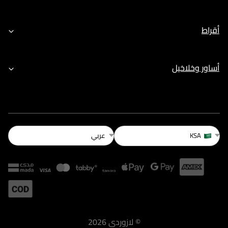
أقراط
أساور وخلاخيل
عربي
KSA
©
لازوردى
2026