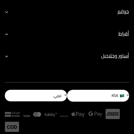
خواتم
أقراط
أساور وخلاخيل
عربي
KSA