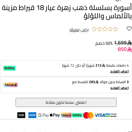
أسورة بسلسلة ذهب زهرة عيار 18 قيراط مزينة
بالألماس واللؤلؤ
اكتب تعليقًا
1,699
50% خصم
850
4 دفعات بقيمة
212
شهريًا أو حتى 12 شهرًا
اعرف المزيد
3
اقساط بدون فوائد
283
للقسط مع
اعرف المزيد
اعلمني عندما تكون متاحة