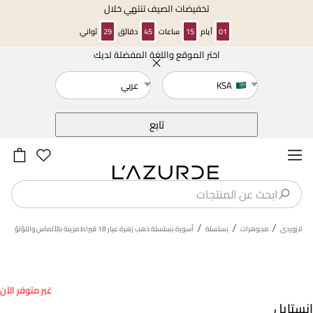
تخفيضات الصيف تنتهي خلال
01
أيام
15
ساعات
45
دقائق
29
ثواني
اختر الموقع واللغة المفضلة لديك
خلف
KSA
عربي
تابع
/
/
/
لازوردى
مجوهرات
بسلسلة
أسورة بسلسلة ذهب زهرة عيار 18 قيراط مزينة بالألماس واللؤلؤ
غير متوفر الآن
انستايل