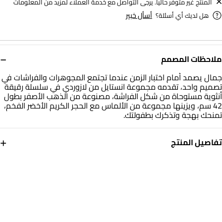
المنتج غير متوفر حاليا. يرجى التواصل مع خدمة العملاء لمزيد من المعلومات
أسأل خبير
هل لديك أي أسئلة؟
−
ملاحظات المصمم
جمال يصمد أمام اختبار الزمن عندما تجتمع المجوهرات والفراشات في
تصميم واحد، تقدمه مجموعة انستايل من لازوردي في سلسلة رقيقة
أنثوية مستوحاة من شكل الفراشة، مصنوعة من الذهب الأصفر بطول
42 سم، ويزينها مجموعة من الألماس مع الحجر الكريم الأخضر الفخم،
تمنحك بهجة وتذكرك بطفولتك.
+
تفاصيل المنتج
معدن
الألماس
ذهب أصفر 18 قيراط
0.025
قيراط
حجر
أبعاد السوار
لؤلؤ
طول: 19 سم