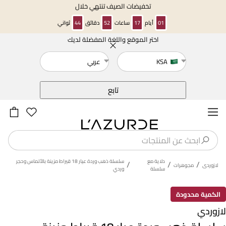
تخفيضات الصيف تنتهي خلال
01
أيام
17
ساعات
52
دقائق
44
ثواني
اختر الموقع واللغة المفضلة لديك
خلف
KSA
عربي
تابع
دلاية مع
سلسلة ذهب وردة عيار 18 قيراط مزينة بالألماس وحجر
/
/
/
لازوردى
مجوهرات
سلسلة
وردي
الكمية محدودة
لازوردي