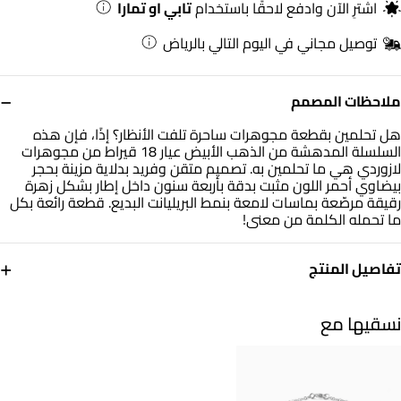
اشترِ الآن وادفع لاحقًا باستخدام
تابي او تمارا
توصيل مجاني في اليوم التالي بالرياض
−
ملاحظات المصمم
هل تحلمين بقطعة مجوهرات ساحرة تلفت الأنظار؟ إذًا، فإن هذه
السلسلة المدهشة من الذهب الأبيض عيار 18 قيراط من مجوهرات
لازوردي هي ما تحلمين به. تصميم متقن وفريد بدلاية مزينة بحجر
بيضاوي أحمر اللون مثبت بدقة بأربعة سنون داخل إطار بشكل زهرة
رقيقة مرصّعة بماسات لامعة بنمط البريليانت البديع. قطعة رائعة بكل
ما تحمله الكلمة من معنى!
+
تفاصيل المنتج
معدن
الألماس
ذهب أبيض 18 قيراط
0.07 قيراط
نسقيها مع
حجر
أبعاد السلسلة
أحجار ملونة
طول: 40 سم