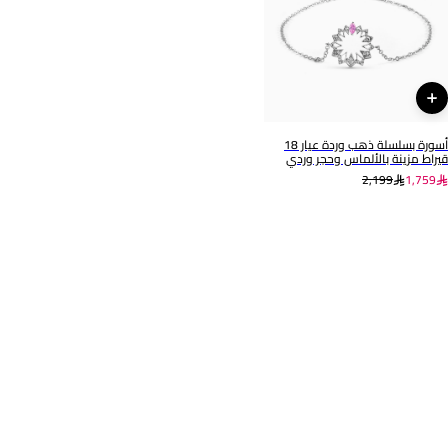
التشكيلة
العلامة التجارية
مجوهرات لازوردي
لازوردي
رقم الموديل
ENE00026RB
أسورة بسلسلة ذهب وردة عيار 18
قيراط مزينة بالألماس وحجر وردي
2,199
1,759