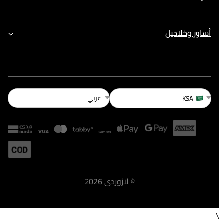
أساور وخلاخيل
عربي
KSA
©
لازوردى
2026
\