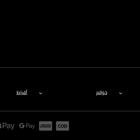
خواتم
أقراط