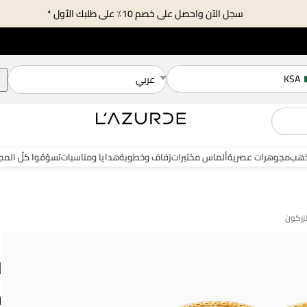
سجل الآن واحصل على خصم 10٪ على طلبك الأول *
KSA
عربي
هب
مجوهرات عصرية
ألماس مختبرات
زفاف وخطوبة
هدايا ومناسبات
تسوّقوا كلّ الم
ل