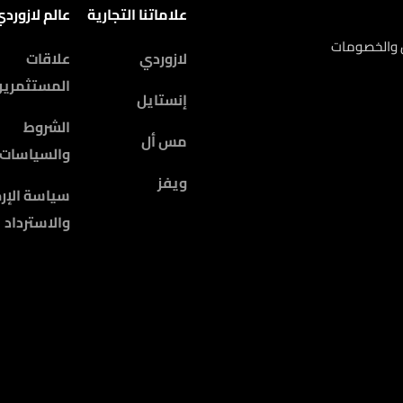
علاماتنا التجارية
عالم لازورد
ض والخصومات
لازوردي
علاقات
المستثمرين
إنستايل
الشروط
مس أل
والسياسات
ويفز
سياسة الإرج
والاسترداد