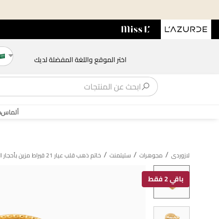
اختر الموقع واللغة المفضلة لديك
ألماس
ذ
/
/
/
لازوردى
مجوهرات
ستيتمنت
خاتم ذهب قلب عيار 21 قيراط مزين بأحجار الزركون
باقي 2 فقط