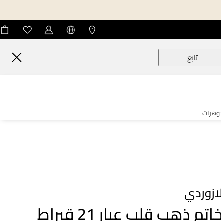
تابع
جوهرات
ازوردي
خاتم ذهب قلب عيار 21 قيراط