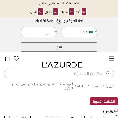
تخفيضات الصيف تنتهي خلال
02
أيام
18
ساعات
46
دقائق
58
ثواني
اختر الموقع واللغة المفضلة لديك
خلف
KSA
عربي
تابع
أسورة بسلسلة ذهب ورقة شجر عيار 21 قيراط مزينة بأحجار
/
/
/
لازوردى
مجوهرات
بسلسلة
الزركون
القطعة الأخيرة
لازوردي