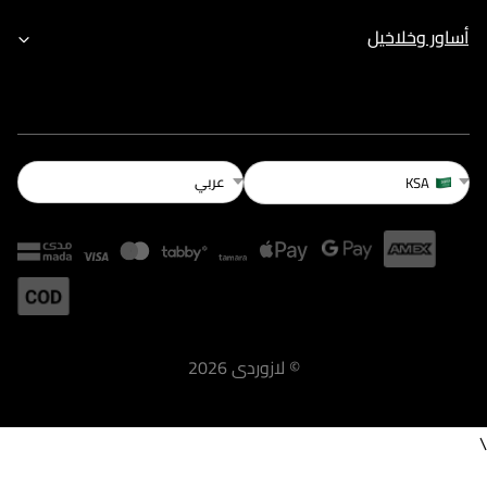
أساور وخلاخيل
عربي
KSA
©
لازوردى
2026
\