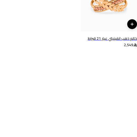
لازوردي
22010110426
خاتم ذهب انفينيتي عيار 21 قيراط
2,549