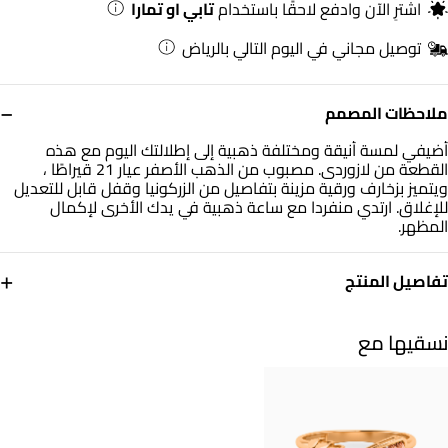
اشترِ الآن وادفع لاحقًا باستخدام
تابي او تمارا
توصيل مجاني في اليوم التالي بالرياض
−
ملاحظات المصمم
أضيفي لمسة أنيقة ومختلفة ذهبية إلى إطلالتك اليوم مع هذه
القطعة من لازوردى. مصبوب من الذهب الأصفر عيار 21 قيراطًا ،
ويتميز بزخارف ورقية مزينة بتفاصيل من الزركونيا وقفل قابل للتعديل
للإغلاق. ارتدي منفردا مع ساعة ذهبية في يدك الأخرى لإكمال
المظهر.
+
تفاصيل المنتج
معدن
حجر
ذهب أصفر 21 قيراط
حجر الزركون
نسقيها مع
الوزن
التشكيلة
4.73 جم
ذهب لازوردي
العلامة التجارية
رقم الموديل