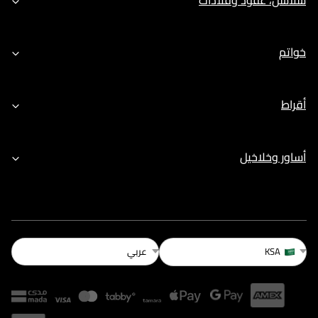
خواتم
أقراط
أساور وخلاخيل
عربي
KSA