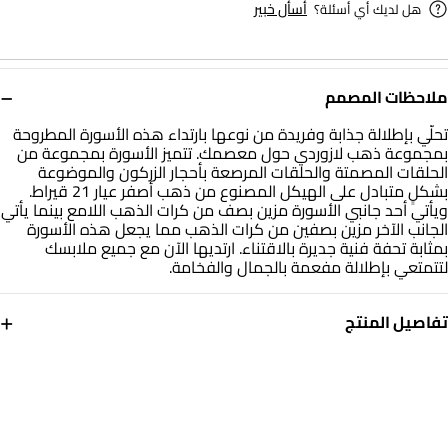
أسأل خبير
هل لديك أي أسئلة؟
−
ملاحظات المصمم
تحلّي بإطلالة جذابة وفريدة من نوعها بارتداء هذه الأسورة المطروحة
بمجموعة ذهب لازوردي حول معصمك. تتميز الأسورة بمجموعة من
الحلقات المصمتة والحلقات المرصعة بأحجار الزركون والموضوعة
بشكلٍ متبادل على الهيكل المصنوع من ذهب أصفر عيار 21 قيراط.
ويأتي أحد جانبي الأسورة مزين بصف من كرات الذهب اللامع بينما يأتي
الجانب الآخر مزين بصفين من كرات الذهب مما يجعل هذه الأسورة
بمثابة تحفة فنية جديرة بالاقتناء. ارتديها الآن مع جميع ملابسك
لتتمتعي بإطلالة مفعمة بالجمال والفخامة.
+
تفاصيل المنتج
معدن
حجر
ذهب أصفر 21 قيراط
حجر الزركون
الوزن
أبعاد السوار
5.69 جم
طول: 22 سم