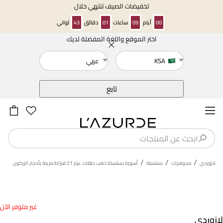
تخفيضات الصيف تنتهي خلال
00
أيام
09
ساعات
01
دقائق
43
ثواني
اختر الموقع واللغة المفضلة لديك
خلف
KSA
عربي
تابع
/
/
/
لازوردى
مجوهرات
بسلسلة
أسورة بسلسلة ذهب حلقات عيار 21 قيراط مزينة بأحجار الزركون
غير متوفر الآن
لازوردي