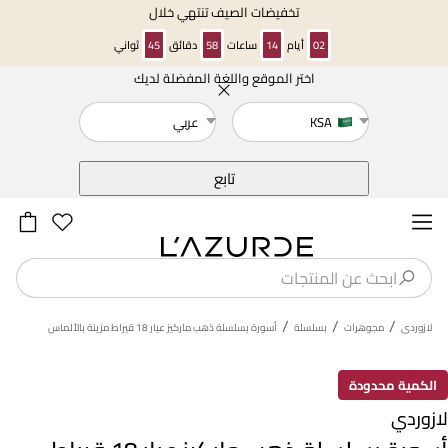
تخفيضات الصيف تنتهي خلال
02
أيام
14
ساعات
58
دقائق
45
ثواني
اختر الموقع واللغة المفضلة لديك
خلف
KSA
عربي
تابع
/
/
/
لازوردى
مجوهرات
بسلسلة
أسورة بسلسلة ذهب ماركيز عيار 18 قيراط مزينة بالألماس
الكمية محدودة
لازوردي