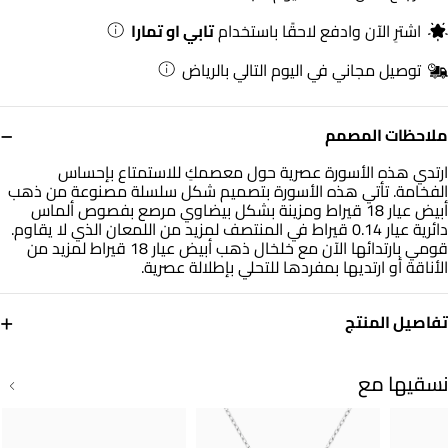
اشترِ الآن وادفع لاحقًا باستخدام
تابي او تمارا
توصيل مجاني في اليوم التالي بالرياض
−
ملاحظات المصمم
ارتدي هذه الأسورة عصرية حول معصمكِ للاستمتاع بإحساس
الفخامة. تأتي هذه الأسورة بتصميم شكل سلسلة مصنوعة من ذهب
أبيض عيار 18 قيراط ومزينة بشكل بيضاوي مرصع بفصوص ألماس
دائرية عيار 0.14 قيراط في المنتصف لمزيد من اللمعان الذي لا يقاوم.
قومي بارتدائها الآن مع خلخال ذهب أبيض عيار 18 قيراط لمزيد من
الأناقة أو ارتديها بمفردها للتحلي بإطلالة عصرية.
+
تفاصيل المنتج
معدن
الألماس
ذهب أبيض 18 قيراط
0.14 قيراط
نسقيها مع
أبعاد السوار
التشكيلة
طول: 22 سم
مجوهرات لازوردي