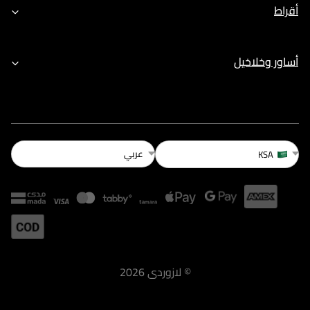
أقراط
أساور وخلاخيل
عربي
KSA
©
لازوردى
2026