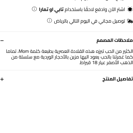
اشترِ الآن وادفع لاحقًا باستخدام
تابي او تمارا
توصيل مجاني في اليوم التالي بالرياض
−
ملاحظات المصمم
الكثير من الحب تبرزه هذه القلادة العصرية بطبعة كلمة Mom، تماما
كما غمرتنا بالحب يعود اليها مزين بالأحجار الوردية مع سلسلة من
الذهب الأصفر عيار 18 قيراط.
+
تفاصيل المنتج
معدن
حجر
ذهب أصفر 18 قيراط
أحجار ملونة
أبعاد السلسلة
العلامة التجارية
طول: 45 سم
انستايل
رقم الموديل
111405120220