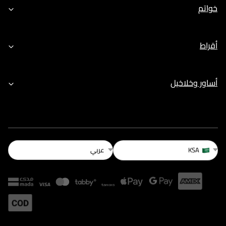
خواتم
أقراط
أساور وخلاخيل
عربي
KSA