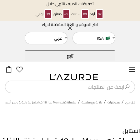
تخفيضات الصيف تنتهي خلال
02
أيام
09
ساعات
45
دقائق
39
ثواني
اختر الموقع واللغة المفضلة لديك
خلف
KSA
عربي
تابع
/
/
/
لازوردى
مجوهرات
دلاية مع سلسلة
سلسلة ذهب Mom عيار 18 قيراط مزينة باللؤلؤ وحجر أحمر
انستايل