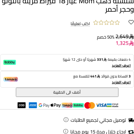
سلسلة ذهب Mom عيار 18 قيراط مزينة باللؤلؤ
وحجر أحمر
اكتب تعليقًا
2,649
50% خصم
1,325
4 دفعات بقيمة
331
شهريًا أو حتى 12 شهرًا
اعرف المزيد
3
اقساط بدون فوائد
441
للقسط مع
اعرف المزيد
أضف الى الحقيبة
توصيل مجاني لجميع الطلبات
ارجاع خلال مدة 15 يوم مجانا