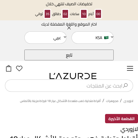
تخفيضات الصيف تنتهي خلال
00
أيام
10
ساعات
02
دقائق
35
ثواني
اختر الموقع واللغة المفضلة لديك
خلف
KSA
عربي
تابع
/
/
لازوردى
مجوهرات
أقراط متدلية ذهب متعددة الأشكال عيار 18 قيراط مزينة بالألماس
القطعة الأخيرة
لازوردي