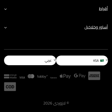
أقراط
أساور وخلاخيل
عربي
KSA
©
لازوردى
2026