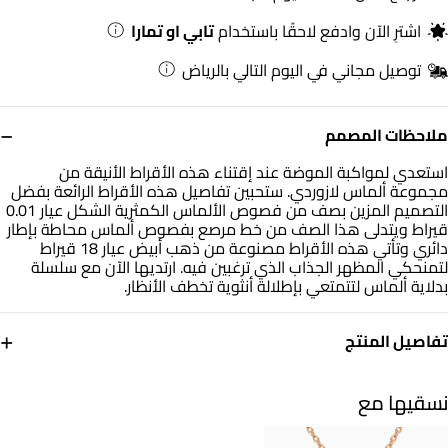
اشترِ الآن وادفع لاحقًا باستخدام
تابي او تمارا
توصيل مجاني في اليوم التالي بالرياض
−
ملاحظات المصمم
استعدي لمواكبة الموضة عند إقتناء هذه الأقراط الأنيقة من
مجموعة ألماس لازوردي. ستحبين تفاصيل هذه الأقراط الرائعة بفضل
التصميم المزين بصف من فصوص الألماس الكمثرية الشكل عيار 0.01
قيراط ويتدلى هذا الصف من خط مرصع بفصوص ألماس محاطة بإطار
دائري وتأتي هذه الأقراط مصنوعة من ذهب أبيض عيار 18 قيراط
لتمنحكي المظهر الجذاب الذي ترغبين فيه. ارتديها الآن مع سلسلة
بدلاية ألماس لتتمتعي بإطلالة أنثوية تخطف الأنظار.
+
تفاصيل المنتج
معدن
الألماس
ذهب أبيض 18 قيراط
0.01 قيراط
نسقيها مع
أبعاد القرط
التشكيلة