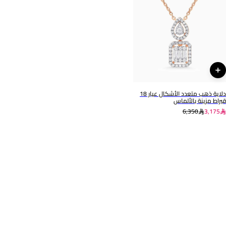
طول: 22 مم
مجوهرات لازوردي
العلامة التجارية
رقم الموديل
لازوردي
KE606578
دلاية ذهب متعدد الأشكال عيار 18
قيراط مزينة بالألماس
6,350
3,175