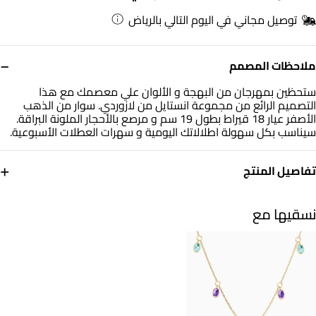
توصيل مجاني في اليوم التالي بالرياض
−
ملاحظات المصمم
ستحظين بمهرجان من البهجة و الألوان علي معصمك مع هذا
التصميم الرائع من مجموعة انستايل من لازوردي. سوار من الذهب
الأصفر عيار 18 قيراط بطول 19 سم و مرصع بالأحجار الملونة البراقة.
سيناسب بكل سهولة اطلالاتك اليومية و سهرات العطلات الأسبوعية.
+
تفاصيل المنتج
معدن
حجر
ذهب أصفر 18 قيراط
أحجار ملونة
نسقيها مع
أبعاد السوار
العلامة التجارية
طول: 19 سم
انستايل
رقم الموديل
111304180056