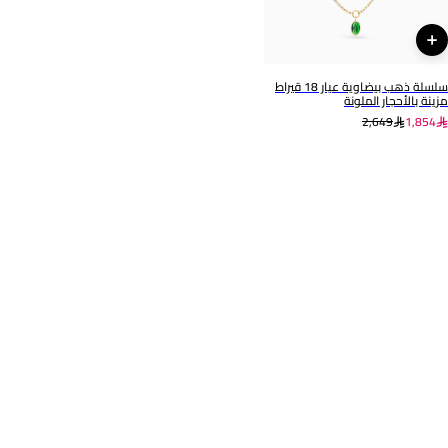
سلسلة ذهب بيضاوية عيار 18 قيراط
مزينة بالأحجار الملونة
2,649
1,854