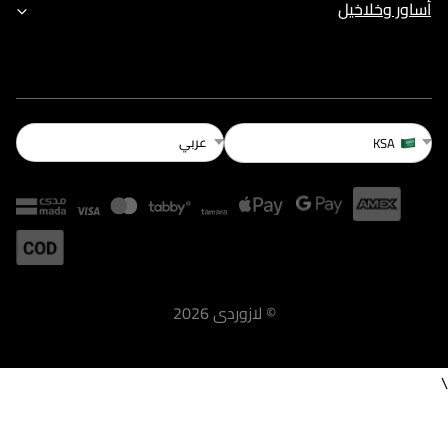
أساور وخلاخيل
عربي
KSA
©
لازوردى
2026
\