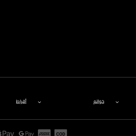
خواتم
أقراط