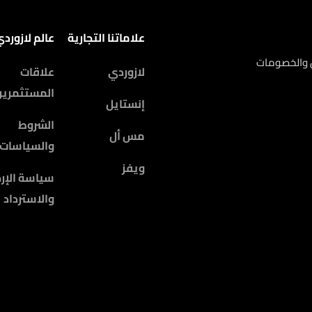
علاماتنا التجارية
عالم لازورد
ض والخصومات
لازوردي
علاقات
المستثمرين
إنستايل
الشروط
مس أل
والسياسات
ويفز
سياسة الإرج
والاسترداد