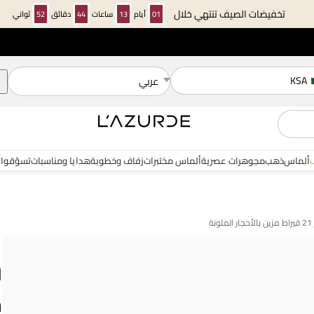
تخفيضات الصيف تنتهي خلال
01
أيام
13
ساعات
44
دقائق
52
ثواني
KSA
عربي
ألماس
ذهب
مجوهرات عصرية
ألماس مختبرات
زفاف وخطوبة
هدايا ومناسبات
تسوّقوا 
ة
ل
خ