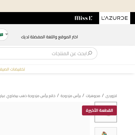
اختر الموقع واللغة المفضلة لديك
تخفيضات الصيف
/
/
/
لازوردى
مجوهرات
برأس مزدوجة
خاتم برأس مزدوجة ذهب بيضاوي عيار 21 قيراط مزين بالأحجار الملون
القطعة الأخيرة