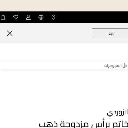
تابع
كلّ المجوهرات
ازوردي
اتم برأس مزدوجة ذهب