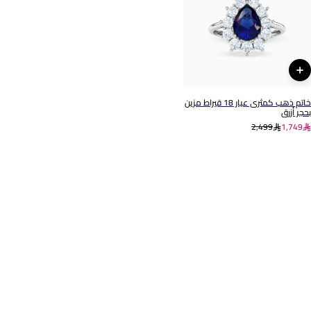
رقم الموديل
111404240286
خاتم ذهب كمثرى عيار 18 قيراط مزين
بحجر أزرق
2,499
1,749