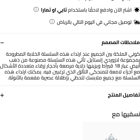
اشترِ الآن وادفع لاحقًا باستخدام
تابي او تمارا
توصيل مجاني في اليوم التالي بالرياض
−
ملاحظات المصمم
كوني الملكة بين الجميع عند ارتداء هذه السلسلة الخلابة المطروحة
بمجموعة لازوردي إنستايل. تأتي هذه السلسلة مصنوعة من ذهب
أبيض عيار 18 قيراط ويزينها دلاية مرصعة بأحجار زرقاء متعددة الأشكال
مع أجزاء لامعة لتمنحكي التألق الذي ترغبين فيه. يمكنكِ ارتداء هذه
السلسلة مع جميع ملابسكِ لتحظي بإطلالة عصرية مفعمة بالأنوثة.
+
تفاصيل المنتج
معدن
حجر
ذهب أبيض 18 قيراط
أحجار ملونة
نسقيها مع
أبعاد السلسلة
العلامة التجارية
طول: 40 سم
انستايل