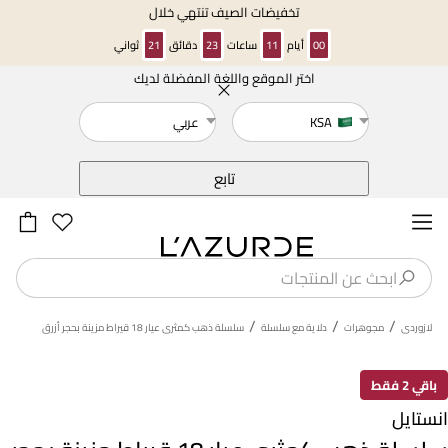
تخفيضات الصيف تنتهي خلال
00
أيام
11
ساعات
23
دقائق
21
ثواني
اختر الموقع واللغة المفضلة لديك
خلف
KSA
عربي
تابع
/
/
/
لازوردى
مجوهرات
دلاية مع سلسلة
سلسلة ذهب كمثرى عيار 18 قيراط مزينة بحجر أزرق
باقي 2 فقط
انستايل