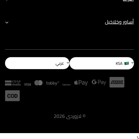
أساور وخلاخيل
عربي
KSA
©
لازوردى
2026
\