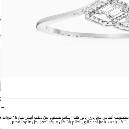
ق
−
استعدي لتسليط الضوء عليكِ عند الظهور مرتدية هذا الخاتم الساحر من مجموعة ألماس لازوردي. يأتي هذا الخاتم مصنوع من ذهب أبيض عيار 18 قيراط
 باجيت. يتميز أحد جانبي الخاتم بأشكال ماركيز تحمل كل منهما فصين