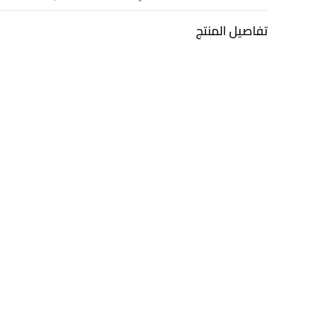
تفاصيل المنتج
معدن
الألماس
ذهب أبيض 18 قيراط
0.07 قيراط
التشكيلة
العلامة التجارية
مجوهرات لازوردي
لازوردي