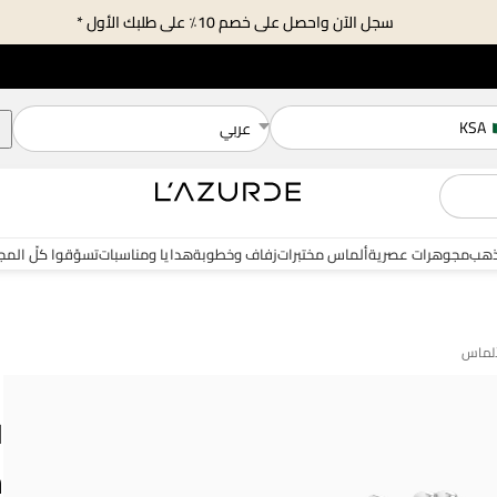
سجل الآن واحصل على خصم 10٪ على طلبك الأول *
KSA
عربي
هب
مجوهرات عصرية
ألماس مختبرات
زفاف وخطوبة
هدايا ومناسبات
تسوّقوا كلّ الم
ل