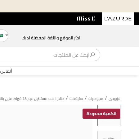
اختر الموقع واللغة المفضلة لديك
ألماس
ذ
/
/
/
لازوردى
مجوهرات
ستيتمنت
خاتم ذهب مستطيل عيار 18 قيراط مزين بالألماس
الكمية محدودة