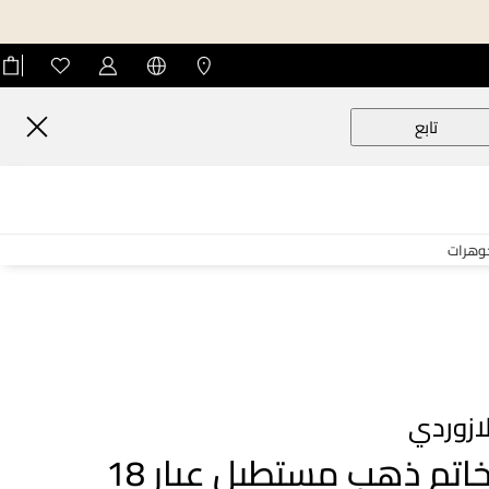
تابع
جوهرات
ازوردي
خاتم ذهب مستطيل عيار 18