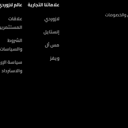
علاماتنا التجارية
عالم لازورد
ض والخصومات
لازوردي
علاقات
المستثمرين
إنستايل
الشروط
مس أل
والسياسات
ويفز
سياسة الإرج
والاسترداد