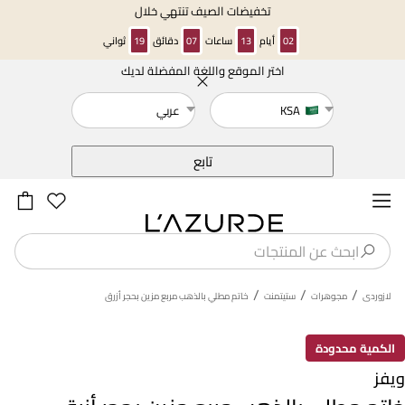
تخفيضات الصيف تنتهي خلال
02
أيام
13
ساعات
07
دقائق
19
ثواني
اختر الموقع واللغة المفضلة لديك
خلف
KSA
عربي
تابع
/
/
/
لازوردى
مجوهرات
ستيتمنت
خاتم مطلي بالذهب مربع مزين بحجر أزرق
الكمية محدودة
ويفز