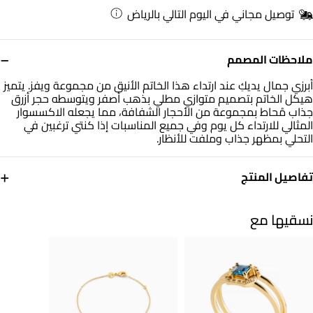
توصيل مجاني في اليوم التالي بالرياض
−
ملاحظات المصمم
أبرزي جمال يديكِ عند ارتداء هذا الخاتم الأنيق من مجموعة ويفز. يتميز
هيكل الخاتم بتصميم متوازي مطلي بذهب أصفر ويتوسطه حجر أزرق
جذاب مُحاط بمجموعة من الأحجار الشفافة، مما يجعله الاكسسوار
المثالي للارتداء كل يوم وفي جميع المناسبات إذا كنتي ترغبين في
التحلي بمظهر جذاب وملفت للأنظار.
+
تفاصيل المنتج
معدن
حجر
مطلي ذهب اصفر
أحجار ملونة
نسقيها مع
مقاس الخاتم
العلامة التجارية
14
ويفز
رقم الموديل
2950640