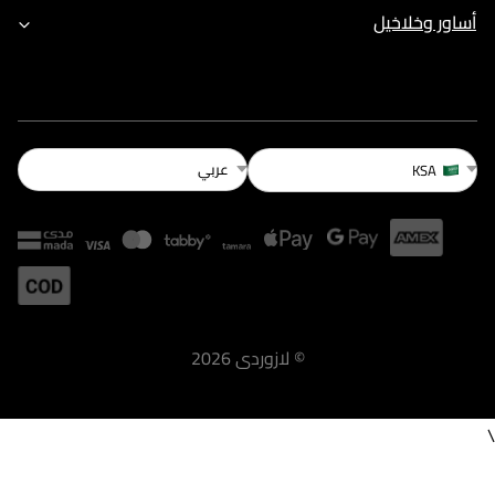
أساور وخلاخيل
عربي
KSA
©
لازوردى
2026
\