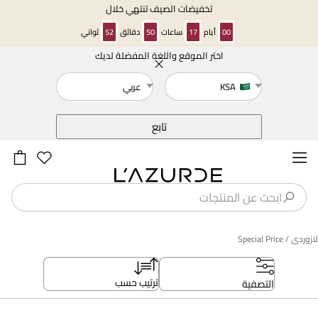
تخفيضات الصيف تنتهي خلال
00
أيام
17
ساعات
50
دقائق
52
ثواني
اختر الموقع واللغة المفضلة لديك
خلف
KSA
عربي
تابع
لازوردى
/ Special Price
ترتيب حسب
التصفية