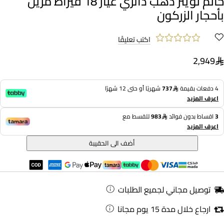
خاتم توينز ذهب دائري عيار 18 قيراط مزين
بأحجار الزركون
اكتب تعليقًا
2,949
4 دفعات بقيمة
737
شهريًا أو حتى 12 شهرًا
اعرف المزيد
3
اقساط بدون فوائد
983
للقسط مع
اعرف المزيد
أضف الى الحقيبة
توصيل مجاني لجميع الطلبات
ارجاع خلال مدة 15 يوم مجانا