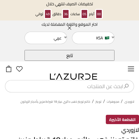
تخفيضات الصيف تنتهي خلال
00
أيام
05
ساعات
36
دقائق
49
ثواني
اختر الموقع واللغة المفضلة لديك
خلف
KSA
عربي
تابع
/
/
/
لازوردى
مجوهرات
توينز
خاتم توينز ذهب دائري عيار 18 قيراط مزين بأحجار الزركون
القطعة الأخيرة
لازوردي