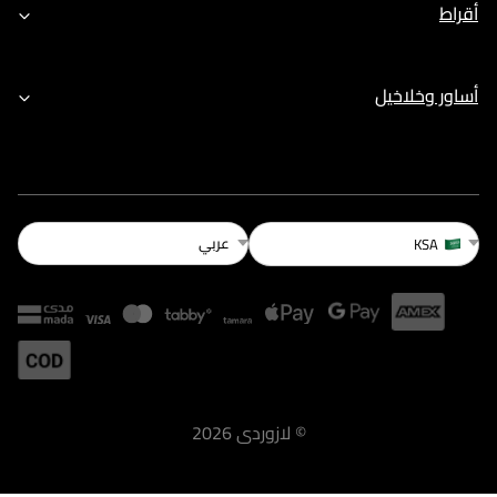
أقراط
أساور وخلاخيل
عربي
KSA
©
لازوردى
2026