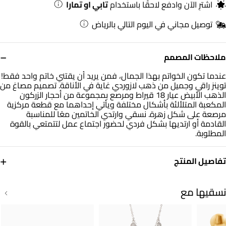
اشترِ الآن وادفع لاحقًا باستخدام
تابي او تمارا
توصيل مجاني في اليوم التالي بالرياض
−
ملاحظات المصمم
عندما تكون الخواتم بهذا الجمال، فمن يريد أن يقتني خاتم واحد فقط!
توينز راقي وجميل من ذهب لازوردي غاية في الأناقة. تصميم مصاغ من
الذهب الأبيض عيار 18 قيراط ومرصع بمجموعة من أحجار الزركون
المكعبة المتلألئة بأشكال مختلفة ويأتي إحداهما مع قطعة مركزية
مرصعة على شكل زهرة. نسقي وارتدي الخاتمين معًا للمناسبة
القادمة أو ارتديها بشكل فردي لحضور اجتماع عمل لتتمتعي بالقوة
المطلوبة.
+
تفاصيل المنتج
معدن
حجر
ذهب أبيض 18 قيراط
حجر الزركون
نسقيها مع
مقاس الخاتم
الوزن
14
3.27 جم